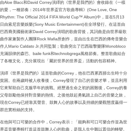
由Aloe Blacc和David Correy演繹的《世界是我們的》會收錄在《一樣
的愛，一種節奏：2014年世界盃官方歌曲專輯》(One Love, One
Rhythm: The Official 2014 FIFA World Cup™ Album)中，並在5月13
日由索尼音樂娛樂(Sony Music Entertainment)在全球發行。在這首由
巴西裔美國藝術家David Correy演唱的歌曲背後，其詞曲是由世界級歌
曲作家兼製作人團隊Rock Mafia所創作，並由出生在巴西的傳奇音樂合
作人Mario Caldato Jr.共同監製；歌曲突出了巴西敲擊樂隊Monobloco
充滿韻律的森巴、baile funk和technobgrega風格節奏。整首歌曲結合
了各種文化，充分展現出「屬於世界的世界盃」活動的包容精神。
演繹《世界是我們的》這首歌曲的Correy，他在巴西累西腓出生時十分
貧困。在兩歲時被人收養後，Correy發現了自己的音樂才華，並且利用
它來幫助自己克服早年的挑戰。經歷過生命之初的困難後，Correy的養
父母鼓勵他保持對音樂的熱情。之後他鼓起勇氣踏上自己的音樂之旅，
現在Correy已經靠其聲音、鼓舞人心的故事以及持續的樂觀態度贏得一
群忠實粉絲的支持。
在他與可口可樂的合作中，Correy表示：「能夠和可口可樂合作並為世
界盃音樂專輯打造這首鼓舞人心的歌曲，是我人生中難以置信的轉變。