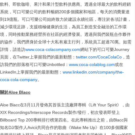
飲料、即飲咖啡、果汁和果汁型飲料供應商。透過全球最大的飲料經銷
系統，可口可樂公司的飲料暢銷200多個國家和地區，每天的消費量達
到19億瓶。可口可樂公司始終致力於建設永續社區，專注於各項計畫，
減少環境足跡，支援積極健康的生活，為員工創造安全融洽的工作環
境，同時推動業務經營所在社區的經濟發展。透過與我們裝瓶合作夥伴
的協作，我們躋身於全球十大私有雇主行列，系統員工超過70萬。如需
詳情，請造訪
www.coca-colacompany.com
網站下的可口可樂Journey
頁面，在Twitter上掌握我們的最新動態：
twitter.com/CocaColaCo
，造
訪我們的部落格可口可樂Unbottled：
www.coca-colablog.com
或在
LinkedIn上掌握我們的最新動態：
www.linkedin.com/company/the-
coca-cola-company
。
關於
Aloe Blacc
Aloe Blacc在3月11月發佈其首張主流廠牌專輯《Lift Your Spirit》，由
XIX Recordings/Interscope Records製作/發行，初次發表即登上
Billboard Top 200專輯排行榜第四名。在此專輯推出之前，由Blacc與
知名DJ/製作人Avicii共同合作的歌曲《Wake Me Up》在100多個國家