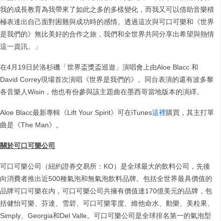
我的成長教育為我帶來了如此之多的多樣變化，而我又可以借助音樂積
極表達出自己面對困難與成功時的感情。透過這次與可口可樂和《世界
是我們的》無比美好的合作之旅，我們和全世界共同分享出希望與熱情
這一資訊。」
在4月19日於洛杉磯「世界盃獎盃巡遊」演唱會上由Aloe Blacc 和
David Correy現場首次演唱《世界是我們的》。同台表演的還有波多黎
各音樂人Wisin，他也有份參與該主題曲在墨西哥當地版本的演繹。
Aloe Blacc最新專輯《Lift Your Spirit》可在iTunes
這裡
購買，其主打單
曲是《The Man》。
關於可口可樂公司
可口可樂公司（紐約證券交易所：KO）是全球最大的飲料公司，先後
向消費者推出近500種氣泡和無氣泡飲料品牌。包括全世界最具價值的
品牌可口可樂在內，可口可樂公司共擁有價值達170億美元的品牌，包
括健怡可樂、芬達、雪碧、可口可樂零度、維他命水、動樂、美粒果、
Simply、Georgia和Del Valle。可口可樂公司是全球排名第一的氣泡型