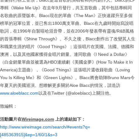
音樂排行榜上登頂，Blacc是這首歌的演唱者和共同創作人。Blacc的EP
專輯《Wake Me Up》在去年9月發行，共五首歌曲，其中包括專輯同
名歌曲的原聲版本。Blacc現在的單曲《The Man》正快速躍升至多個
榜單的冠軍位置，並已售出1800萬支單曲。Blacc在九歲時開始寫說唱
歌詞，在1996年自製嘻哈混音帶，並在2006年發表帶有靈魂/R&B風格
的首張專輯《Shine Through》。不久之後，Blacc創作出了改變其人生
和職業生涯的唱片《Good Things》；這張唱片在英國、法國、德國和
澳洲，以及其他國家獲得金唱片銷量。連同歌曲《I Need a Dollar》
（白金銷量單曲並被選為HBO連續劇《美國金夢》(How To Make it In
America)主題曲），《Good Things》這張唱片還收錄歌曲《Loving
You Is Killing Me》和《Green Lights》。Blacc將會助陣Bruno Mars今
年夏天的美國巡演。想瞭解更多關於Aloe Blacc的情況，請造訪
www.aloeblacc.com
以及在Twitter (@aloeblacc)上關注他。
致編輯：
活動圖片在
Wireimage.com
上的連結如下：
http://www.wireimage.com/search/#events?q=
[485363915]&ep=1/60/1&s=3