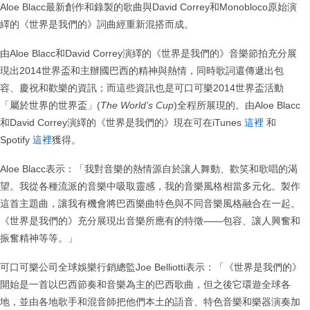
Aloe Blacc最新創作和錄製的歌曲與David Correy和Monobloco原始演
繹的《世界是我們的》詞曲經重新混搭而成。
由Aloe Blacc和David Correy演繹的《世界是我們的》音樂節拍充分展
現出2014世界盃和主辦國巴西的精神與熱情，同時歌詞還傳遞出包
容、慶祝和歡樂的資訊；而這些資訊也是可口可樂2014世界盃活動
「屬於世界的世界盃」(
The World’s Cup
)全程所展現的。由Aloe Blacc
和David Correy演繹的《世界是我們的》現在可在iTunes
這裡
和
Spotify
這裡
獲得。
Aloe Blacc表示：「我對音樂的熱情源自於讓人舞動、歡笑和歌唱的渴
望。我從各種流派的音樂中吸取靈感，我的音樂風格相當多元化。製作
這首主題曲，讓我有機會將巴西樂曲特色與不同音樂風格融合在一起。
《世界是我們的》充分展現出音樂所應有的特徵——包容、讓人興奮和
振奮精神等等。」
可口可樂公司全球娛樂行銷總監Joe Belliotti表示：「《世界是我們的》
開始是一首以巴西節奏和音樂為主的巴西歌曲，但之後它環遊全球各
地，並由各地歌手和混音師把他們本土的語音、特色音樂和樂器演奏加