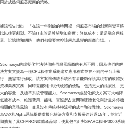
同於成熟伺服器廠商的策略。
據該報告指出：「在該十年剩餘的時間裡，伺服器市場的創新與變革將
比以往更劇烈。不論IT主管是希望增加密度；降低成本；還是融合伺服
器、記憶體和網路，他們都需要掌控該瞬息萬變的廠商市場。」
Stromasys的虛擬化方法與傳統伺服器廠商的有所不同，因為他們的解
決方案支援為一種CPU和作業系統建立應用程式並在不同的平台上執
行，無需進行修改。該方案讓傳統系統所有者能夠保護其現有的軟體投
資和業務實務，同時還能利用現代硬體的優點，包括更大的延展性、更
大的容量，及標準系統管理能力。Stromasys虛擬化解決方案可大幅降
低擁有成本、維護費用、能耗、實際所占空間和硬體老化與計畫外停機
相關的業務風險，並且沒有傳統移轉流程的成本和複雜性。Stromasys
為VAX和Alpha系統提供虛擬化解決方案和支援長達超過15年，並於近
期擴充了其CHARON軟體產品線，使其包含針對SPARC和HP3000系統