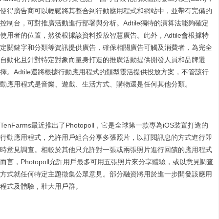
使得廣告商可以輕鬆將其整合到行動應用程式和網站中，並帶有完備的
控制台，可對推廣活動進行部署與分析。Adtile獨特的演算法能夠確定
使用者的位置，然後根據該資料投放智慧廣告。此外，Adtile會根據特
定關鍵字和分類等資訊提供廣告，確保相關廣告可觸及消費者，為完全
自動化且針對特定對象而量身打造的推廣活動提供開發人員和品牌選
擇。Adtile還將根據行動應用程式的類型靈活提供投放方案，不管該行
動應用程式是音樂、遊戲、生活方式、購物還是任何其他分類。
TenFarms最近推出了Photopoll，它是全球第一款專為iOS裝置打造的
行動應用程式，允許用戶組合分享多張照片，以訂閱訊息的方式進行即
時意見調查。相較於其他只允許對一張或兩張照片進行回饋的應用程式
而言，Photopoll允許用戶最多可用五張照片來分享體驗，或以意見調查
方式就任何特定主題徵集公眾意見。部分融資將用於進一步開發該應用
程式及體驗，壯大用戶群。