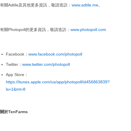
有關Adtile及其他更多資訊，敬請造訪：
www.adtile.me
。
有關Photopoll的更多資訊，敬請造訪：
www.photopoll.com
Facebook：
www.facebook.com/photopoll
Twitter：
www.twitter.com/photopoll
App Store：
https://itunes.apple.com/us/app/photopoll/id456863839?
ls=1&mt=8
關於
TenFarms