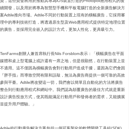
資，這些資金將用於推動其專為iOS裝置打造的Photopoll應用程式的後
續開發，以及用於將專為智慧型手機和平板電腦打造的全新廣告解決方
案Adtile推向市場。Adtile不同於行動裝置上現有的橫幅廣告，它採用審
理中的專利技術打造，將透過原生型及Web應用程式提供特定地理位置
的廣告，並採用完全嵌入的設計方式，更加人性化，更具吸引力。
TenFarms創辦人兼首席執行長Nils Forsblom表示：「橫幅廣告在平面
媒體和桌上型電腦上或許還有一席之地，但是很顯然，在行動裝置上並
不適用。這不僅因為橫幅廣告會對行動用戶造成干擾，還因為它們會因
『胖手指』而導致空間有限和誤敲，無法為廣告商提供一個可靠的高效
參與平臺。Adtile將改變這一切，我們會以簡單且自動化的方法將廣告
整合到行動應用程式和網站中。我們認為顛覆廣告的最佳方式就是重新
設計廣告投放方式，使其既能滿足行動用戶和發佈者的需求，又能擴展
並提升用戶體驗。」
Adtile的行動廣告解決方案包括一個可客製化的軟體開發工具組(SDK)，