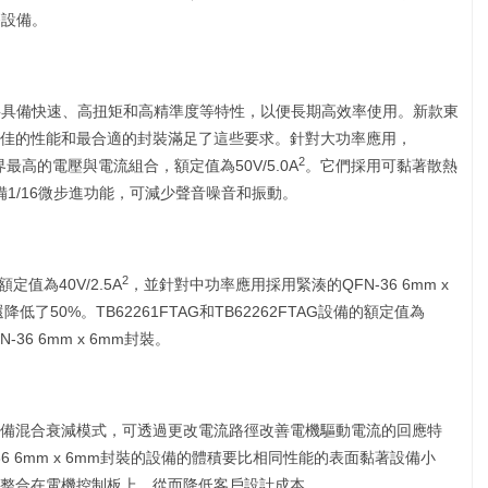
療設備。
要具備快速、高扭矩和高精準度等特性，以便長期高效率使用。新款東
佳的性能和最合適的封裝滿足了這些要求。針對大功率應用，
2
業界最高的電壓與電流組合，額定值為50V/5.0A
。它們採用可黏著散熱
還具備1/16微步進功能，可減少聲音噪音和振動。
2
額定值為40V/2.5A
，並針對中功率應用採用緊湊的QFN-36 6mm x
50%。TB62261FTAG和TB62262FTAG設備的額定值為
6 6mm x 6mm封裝。
備混合衰減模式，可透過更改電流路徑改善電機驅動電流的回應特
6 6mm x 6mm封裝的設備的體積要比相同性能的表面黏著設備小
以整合在電機控制板上，從而降低客戶設計成本。