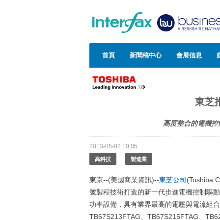
首頁
新聞稿中心
會展信息
東芝
高度整合的電機控制
2013-05-02 10:05
高科技
製造業
東京--(美國商業資訊)--
東芝公司
(Toshib
號製程技術打造的新一代步進電機控制驅動
功率設備，具有業界最高的電壓與電流組合（產品
TB67S213FTAG、TB67S215FTAG