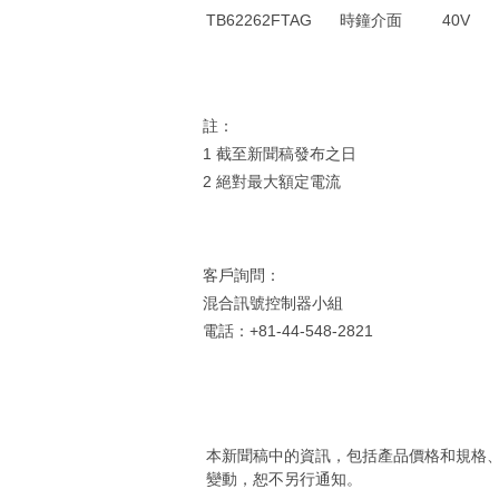
TB62262FTAG
時鐘介面
40V
註：
1 截至新聞稿發布之日
2 絕對最大額定電流
客戶詢問：
混合訊號控制器小組
電話：+81-44-548-2821
本新聞稿中的資訊，包括產品價格和規格
變動，恕不另行通知。