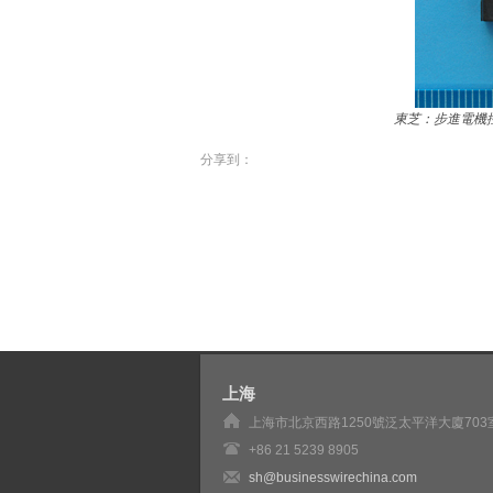
東芝：步進電機控
分享到：
上海
上海市北京西路1250號泛太平洋大廈703
+86 21 5239 8905
sh@businesswirechina.com