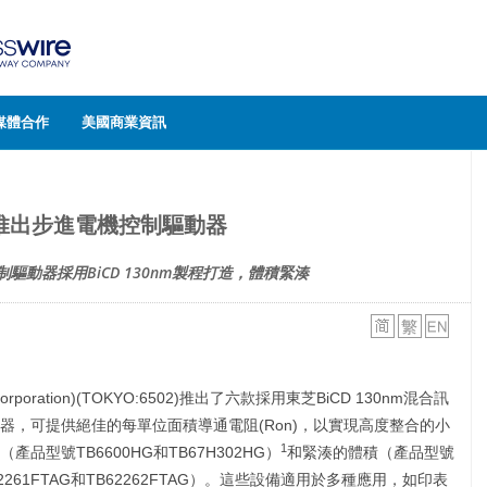
媒體合作
美國商業資訊
推出步進電機控制驅動器
驅動器採用BiCD 130nm製程打造，體積緊湊
a Corporation)(TOKYO:6502)推出了六款採用東芝BiCD 130nm混合訊
器，可提供絕佳的每單位面積導通電阻(Ron)，以實現高度整合的小
1
型號TB6600HG和TB67H302HG）
和緊湊的體積（產品型號
、TB62261FTAG和TB62262FTAG）。這些設備適用於多種應用，如印表