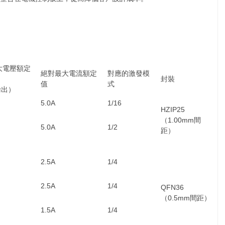
大電壓額定
絕對最大電流額定
對應的激發模
封裝
值
式
輸出）
5.0A
1/16
HZIP25
（1.00mm間
5.0A
1/2
距）
2.5A
1/4
2.5A
1/4
QFN36
（0.5mm間距）
1.5A
1/4