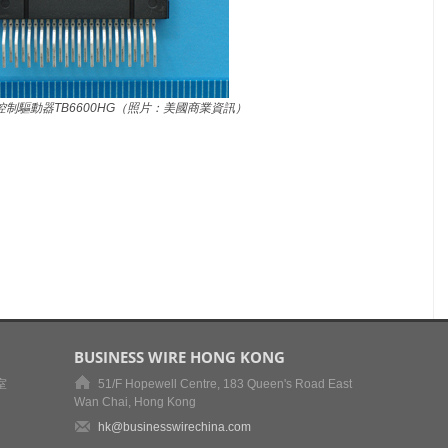
制驅動器TB6600HG（照片：美國商業資訊）
BUSINESS WIRE HONG KONG
室
51/F Hopewell Centre, 183 Queen's Road East
Wan Chai, Hong Kong
hk@businesswirechina.com