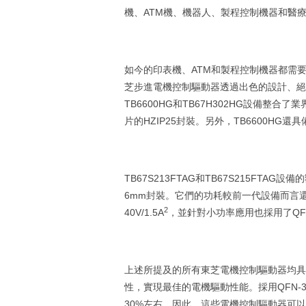
機、ATM機、機器人、製程控制機器和醫
如今的印表機、ATM和製程控制機器都需
芝步進電機控制驅動器透過出色的設計、絕
TB6600HG和TB67H302HG設備整合了
片的HZIP25封裝。另外，TB6600HG
TB67S213FTAG和TB67S215FTAG設備的
6mm封裝。它們的功耗較前一代設備而言還降低了
2
40V/1.5A
，並針對小功率應用也採用了QFN-3
上述所提及的所有東芝電機控制驅動器均具
性，實現最佳的電機驅動性能。採用QFN-3
30%左右。因此，這些電機控制驅動器可