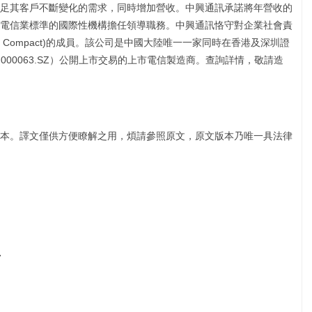
足其客戶不斷變化的需求，同時增加營收。中興通訊承諾將年營收的
訂電信業標準的國際性機構擔任領導職務。中興通訊恪守對企業社會責
al Compact)的成員。該公司是中國大陸唯一一家同時在香港及深圳證
代碼：000063.SZ）公開上市交易的上市電信製造商。查詢詳情，敬請造
本。譯文僅供方便瞭解之用，煩請參照原文，原文版本乃唯一具法律
7