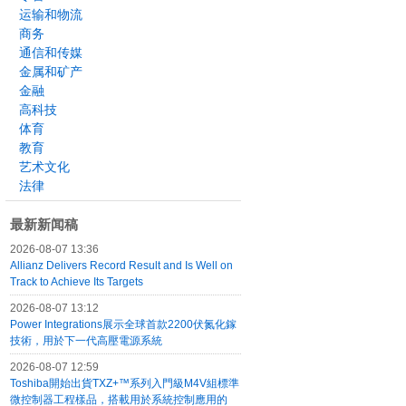
运输和物流
商务
通信和传媒
金属和矿产
金融
高科技
体育
教育
艺术文化
法律
最新新闻稿
2026-08-07 13:36
Allianz Delivers Record Result and Is Well on
Track to Achieve Its Targets
2026-08-07 13:12
Power Integrations展示全球首款2200伏氮化鎵
技術，用於下一代高壓電源系統
2026-08-07 12:59
Toshiba開始出貨TXZ+™系列入門級M4V組標準
微控制器工程樣品，搭載用於系統控制應用的