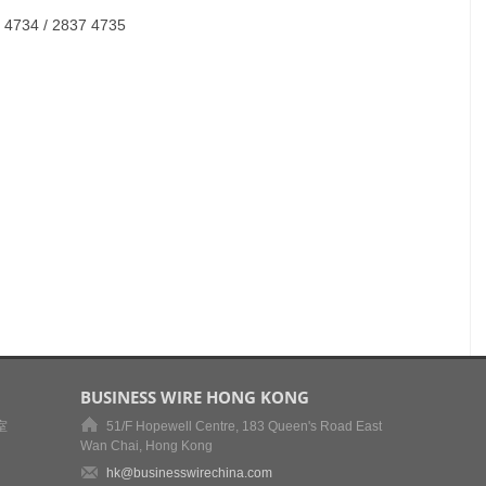
7 4734 / 2837 4735
BUSINESS WIRE HONG KONG
室
51/F Hopewell Centre, 183 Queen's Road East
Wan Chai, Hong Kong
hk@businesswirechina.com