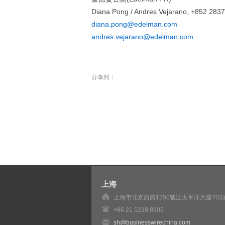
Diana Pong / Andres Vejarano, +852 283
diana.pong@edelman.com
andres.vejarano@edelman.com
分享到：
上海
上海市北京西路1250號泛太平洋大廈703
+86 21 5239 8905
sh@businesswirechina.com