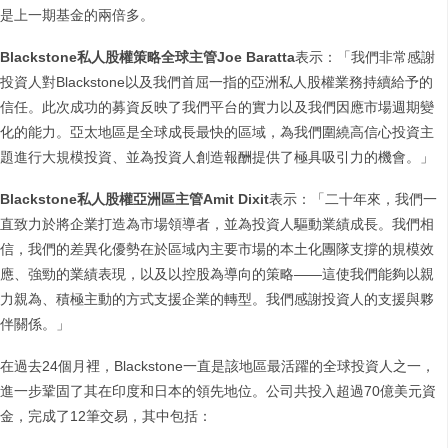
是上一期基金的兩倍多。
Blackstone私人股權策略全球主管Joe Baratta
表示：「我們非常感謝
投資人對Blackstone以及我們首屈一指的亞洲私人股權業務持續給予的
信任。此次成功的募資反映了我們平台的實力以及我們因應市場週期變
化的能力。亞太地區是全球成長最快的區域，為我們圍繞高信心投資主
題進行大規模投資、並為投資人創造報酬提供了極具吸引力的機會。」
Blackstone私人股權亞洲區主管Amit Dixit
表示：「二十年來，我們一
直致力於將企業打造為市場領導者，並為投資人驅動業績成長。我們相
信，我們的差異化優勢在於區域內主要市場的本土化團隊支撐的規模效
應、強勁的業績表現，以及以控股為導向的策略——這使我們能夠以親
力親為、積極主動的方式支援企業的轉型。我們感謝投資人的支援與夥
伴關係。」
在過去24個月裡，Blackstone一直是該地區最活躍的全球投資人之一，
進一步鞏固了其在印度和日本的領先地位。公司共投入超過70億美元資
金，完成了12筆交易，其中包括：