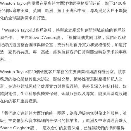
Winston Taylor的規模在眾多跨大西洋律師事務所間超前，旗下1400多
位律師遍布美國、英國、歐洲、拉丁美洲和中東，專為滿足客戶不斷變
化的全球諮詢需求而打造。
「Winston Taylor以客戶為尊，將與處於產業和創新領域前線的客戶並
肩合作。」主席Steve D’Amore說，「根據這個共同目標，我們正以破
紀錄的速度整合團隊與辦公室，充分利用自身實力和規模優勢，加速打
造一家具有共識、專一高效、能夠兼顧客戶日常與關鍵時刻需求的事務
所。」
Winston Taylor在20個攸關客戶業務的主要商業樞紐設有辦公室。該事
務所的核心業務跨重大訴訟、關鍵交易、策略性智慧財產權和私人財
富，在這些領域累積了雄厚實力與豐富經驗。另外又深入包括科技、媒
體與電信、生命科學與醫療保健、金融服務以及專案、能源與基礎設施
在內的客戶重要產業。
「我們建立這組跨大西洋的統一團隊，為客戶提供無與倫比的服務，並
吸引主要創新和資本樞紐內最傑出的執業者。」歐洲及中東管理合夥人
Shane Gleghorn說，「這次合併的意義深遠，已經讓我們的律師獲得