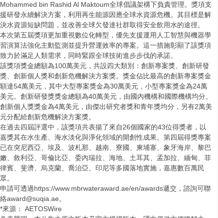
Mohammed bin Rashid Al Maktoum全球倡議架構下負責管理。獎項支
援研發永續解決方案，利用再生能源因應全球水資源危機。其目標是解
決水資源短缺問題，並改善全球欠發達社群取得安全飲用水的途徑。
本次第五屆獎項更加重視數位化轉型，優先支援運用人工智慧與機器學
習演算法強化主動監測並提升營運效率的專案。這一措施彰顯了該獎項
致力於滿足人類需求，同時緊跟全球技術進步步伐的承諾。
該獎項獎金總額為100萬美元，共設四大類別：創新專案獎、創新研發
獎、創新個人獎和創新危機解決方案獎。獎金佔比最高的創新專案獎金
額達54萬美元，其中大型專案獎金為30萬美元，小型專案獎金為24萬
美元。創新研發獎獎金總額為40萬美元，由國內機構和國際機構均分。
創新個人獎獎金為4萬美元，由傑出研究者獎和青年獎均分，另有2萬美
元分配給創新危機解決方案獎。
在過去四屆評選中，該獎項共表揚了來自26個國家的43位得獎者，以
嘉獎其在水生產、海水淡化與淨化領域的開創性成果。第四屆得獎專案
已在突尼西亞、埃及、波札那、越南、寮國、柬埔寨、象牙海岸、黎巴
嫩、敘利亞、哥倫比亞、委內瑞拉、海地、土耳其、孟加拉、緬甸、菲
律賓、斐濟、烏克蘭、喬治亞、印尼等多國落地實施，嘉惠數百萬民
眾。
申請可透過https://www.mbrwateraward.ae/en/awards遞交，諮詢可聯
絡award@suqia.ae。
*來源： AETOSWire