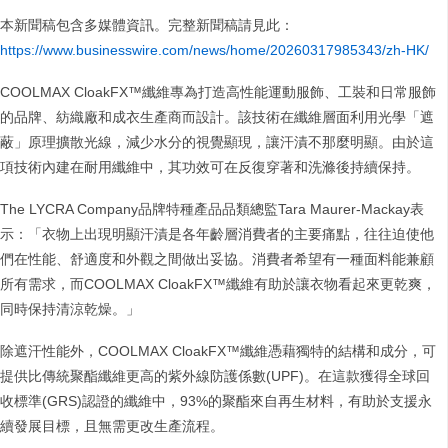
本新聞稿包含多媒體資訊。完整新聞稿請見此：
https://www.businesswire.com/news/home/20260317985343/zh-HK/
COOLMAX CloakFX™纖維專為打造高性能運動服飾、工裝和日常服飾
的品牌、紡織廠和成衣生產商而設計。該技術在纖維層面利用光學「遮
蔽」原理擴散光線，減少水分的視覺顯現，讓汗漬不那麼明顯。由於這
項技術內建在耐用纖維中，其功效可在反復穿著和洗滌後持續保持。
The LYCRA Company品牌特種產品品類總監Tara Maurer-Mackay表
示：「衣物上出現明顯汗漬是各年齡層消費者的主要痛點，往往迫使他
們在性能、舒適度和外觀之間做出妥協。消費者希望有一種面料能兼顧
所有需求，而COOLMAX CloakFX™纖維有助於讓衣物看起來更乾爽，
同時保持清涼乾燥。」
除遮汗性能外，COOLMAX CloakFX™纖維憑藉獨特的結構和成分，可
提供比傳統聚酯纖維更高的紫外線防護係數(UPF)。在這款獲得全球回
收標準(GRS)認證的纖維中，93%的聚酯來自再生材料，有助於支援永
續發展目標，且無需更改生產流程。