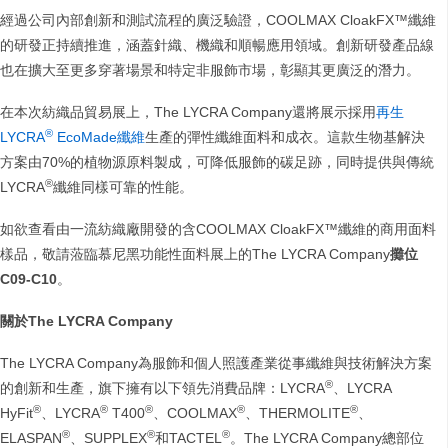
經過公司內部創新和測試流程的廣泛驗證，COOLMAX CloakFX™纖維
的研發正持續推進，涵蓋針織、機織和順暢應用領域。創新研發產品線
也在擴大至更多穿著場景和特定非服飾市場，彰顯其更廣泛的潛力。
在本次紡織品貿易展上，The LYCRA Company還將展示採用
再生
®
LYCRA
EcoMade纖維
生產的彈性纖維面料和成衣。這款生物基解決
方案由70%的植物源原料製成，可降低服飾的碳足跡，同時提供與傳統
®
LYCRA
纖維同樣可靠的性能。
如欲查看由一流紡織廠開發的含COOLMAX CloakFX™纖維的商用面料
樣品，敬請蒞臨慕尼黑功能性面料展上的The LYCRA Company
攤位
C09-C10
。
關於The LYCRA Company
The LYCRA Company為服飾和個人照護產業從事纖維與技術解決方案
®
的創新和生產，旗下擁有以下領先消費品牌：LYCRA
、LYCRA
®
®
®
®
®
HyFit
、LYCRA
T400
、COOLMAX
、THERMOLITE
、
®
®
®
ELASPAN
、SUPPLEX
和TACTEL
。The LYCRA Company總部位