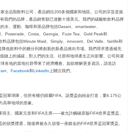
SE: KO)是一家全品類飲料公司，產品銷往200多個國家和地區。公司的宗旨是振
有我們的品牌，產品銷售額已達數十億美元。我們的碳酸軟飲料品牌
。我們的水、運動、咖啡和茶品牌包括Dasani、smartwater、
R、Powerade、Costa、Georgia、Fuze Tea、Gold Peak和
inute Maid、Simply、innocent、Del Valle、fairlife和
，從降低飲料中的糖分到將創新的新產品推向市場。我們尋求透過補充
值鏈上的減碳，對人們的生活、社群和地球產生正向影響。公司與灌
全球各地的當地社群帶來了經濟機會。如欲瞭解更多資訊，請造訪
gram
、
Facebook
和
LinkedIn
上關注我們。
界盃冠軍球隊，但所有權仍歸屬FIFA。該獎盃由純金打造，重6.175公
合力高舉地球的形象。
軍得主、國家元首和FIFA主席——被允許觸碰原版FIFA世界盃獎盃。
獎盃的頒獎禮遇，隨後將被永久頒發一座鍍金的FIFA世界盃冠軍獎盃。