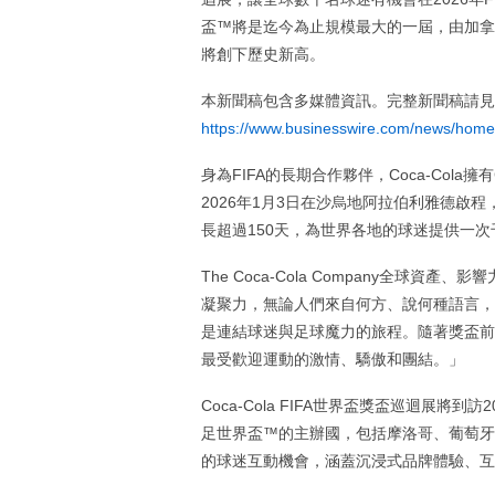
盃™將是迄今為止規模最大的一屆，由加拿
將創下歷史新高。
本新聞稿包含多媒體資訊。完整新聞稿請見
https://www.businesswire.com/news/hom
身為FIFA的長期合作夥伴，Coca-Cola擁
2026年1月3日在沙烏地阿拉伯利雅德啟程，
長超過150天，為世界各地的球迷提供一
The Coca-Cola Company全球資產
凝聚力，無論人們來自何方、說何種語言，都能
是連結球迷與足球魔力的旅程。隨著獎盃前
最受歡迎運動的激情、驕傲和團結。」
Coca-Cola FIFA世界盃獎盃巡迴展將到
足世界盃™的主辦國，包括摩洛哥、葡萄牙
的球迷互動機會，涵蓋沉浸式品牌體驗、互