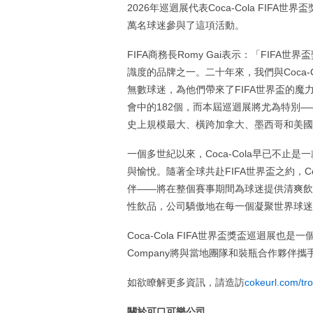
2026年巡迴展代表Coca-Cola FIF
萬名球迷參與了這項活動。
FIFA商務長Romy Gai表示：「FIFA
識度的品牌之一。二十年來，我們與Coca-Co
無數球迷，為他們帶來了FIFA世界盃的魔
會中的182個，而本屆巡迴展將尤為特別——我
史上規模最大、橫跨加拿大、墨西哥和美國三
一個多世紀以來，Coca-Cola早已不
與愉悅。隨著全球共赴FIFA世界盃之約，C
伴——將在整個賽事期間為球迷提供清爽飲品。從
性飲品，公司驕傲地在每一個凝聚世界球迷
Coca-Cola FIFA世界盃獎盃巡迴展也是
Company將與當地團隊和裝瓶合作夥伴
如欲瞭解更多資訊，請造訪
cokeurl.com/tr
關於可口可樂公司