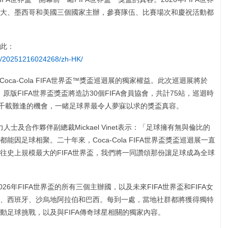
大、墨西哥和美國三個國家主辦，參賽隊伍、比賽場次和慶祝活動都
此：
e/20251216024268/zh-HK/
有Coca-Cola FIFA世界盃™獎盃巡迴展的獨家權益。此次巡迴展將於
原版FIFA世界盃獎盃將造訪30個FIFA會員協會，共計75站，巡迴時
次千載難逢的機會，一睹足球界最令人夢寐以求的獎盃真容。
、影響力人士及合作夥伴副總裁Mickael Vinet表示：「足球擁有無與倫比的
因足球相聚。二十年來，Coca-Cola FIFA世界盃獎盃巡迴展一直
往史上規模最大的FIFA世界盃，我們將一同讚頌那份讓足球成為全球
訪2026年FIFA世界盃的所有三個主辦國，以及未來FIFA世界盃和FIFA女
、西班牙、沙烏地阿拉伯和巴西。每到一處，當地社群都將獲得獨特
動足球挑戰，以及與FIFA傳奇球星相關的獨家內容。