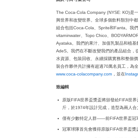
The Coca-Cola Company (NY
興世界和改變世界。全球多個飲料類別中都
組合包括Coca-Cola、Sprite和Fanta
vitaminwater、Topo Chico、BODYARMO
Ayataka。我們的果汁、加值乳製品和植基飲料品牌包括M
AdeS。我們在不斷改變我們的產品組合
水資源、包裝回收、永續採購實務和整個價
裝合作夥伴共計擁有超過70萬名員工，為
www.coca-colacompany.com
，並在
Insta
致編輯
原版FIFA世界盃獎盃將頒發給FIFA世
斤，於1974年設計完成，造型為兩人
僅有少數特定人群——前FIFA世界盃冠
冠軍球隊首先會獲得原版FIFA世界盃