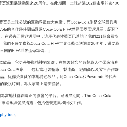
A世界盃獎盃巡迴展活動迎來20周年。在此期間，全球超過182個市場的逾400
世界盃獎盃是全球公認的運動界最偉大象徵，而Coca-Cola則是全球最具辨
la的合作夥伴關係透過Coca-Cola FIFA世界盃獎盃巡迴展，凝聚了
力。在過去五屆巡迴展中，這座代表性獎盃已造訪了我們211個會員協
們不僅要慶祝Coca-Cola FIFA世界盃獎盃巡迴展20周年，還要為
國的FIFA世界盃做準備。」
止是一款飲品；它更是樂觀精神的象徵，在無數難忘的時刻為人們帶來清爽
oca-Cola團隊——包括當地裝瓶廠、製造商、經銷商以及零售合作夥
備受喜愛的本地特色飲品，到Coca-Cola和Powerade等代表
的慶祝時刻，為大家送上清爽體驗。
一個為當地社群創造正向影響的平台。巡迴展期間，The Coca-Cola
攜手推進永續發展措施，包括包裝蒐集和回收工作。
ophy-tour
。