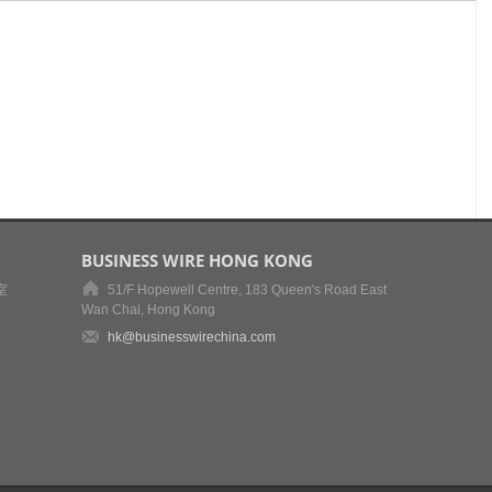
BUSINESS WIRE HONG KONG
室
51/F Hopewell Centre, 183 Queen's Road East
Wan Chai, Hong Kong
hk@businesswirechina.com