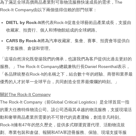
為了滿足全球高價商品產業對可靠物流服務快速成長的需求，The
Rock-It Company由以下兩個值得信賴的部門領軍：
DIETL by Rock-It
將代表Rock-It促進全球藝術品產業成長，支援由
收藏家、拍賣行、個人和博物館組成的全球網路。
CARS By Rock-It
將為汽車收藏家、集會、賽事、拍賣會等提供白
手套服務、倉儲和管理。
「這場自然演化既發揚我們的傳承，也讓我們為客戶提供比過去更好的
服務。」The Rock-It Company總裁兼執行長Daniel Rosenthal表示，
「各品牌統整在Rock-It的名稱之下，結合數十年的經驗、商譽和業界最
優秀的人才於單一全球平台，共同創造全世界最燦爛的時刻。」
關於The Rock-It Company
The Rock-It Company（前Global Critical Logistics）是全球首屈一指
的重大任務特殊物流公司。該公司憑藉其卓越的物流服務，支援現場活
動和奢華商品產業所需要的不可替代的資產運輸，創造非凡時刻。
Rock-It擁有47年的悠久歷史，提供多式聯運貨運代理、活動物流規
劃、專業包裝和倉儲、報關和ATA單證冊服務、保險、現場支援等服