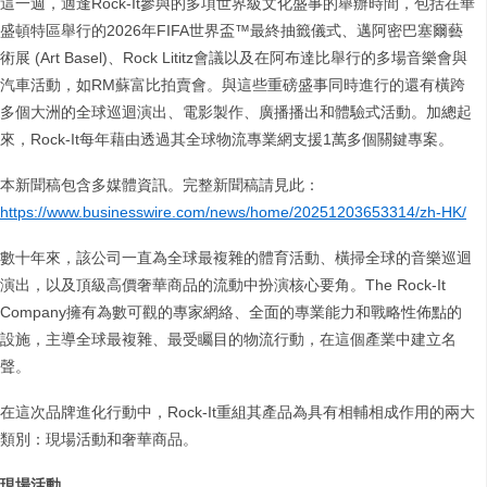
這一週，適逢Rock-It參與的多項世界級文化盛事的舉辦時間，包括在華
盛頓特區舉行的2026年FIFA世界盃™最終抽籤儀式、邁阿密巴塞爾藝
術展 (Art Basel)、Rock Lititz會議以及在阿布達比舉行的多場音樂會與
汽車活動，如RM蘇富比拍賣會。與這些重磅盛事同時進行的還有橫跨
多個大洲的全球巡迴演出、電影製作、廣播播出和體驗式活動。加總起
來，Rock-It每年藉由透過其全球物流專業網支援1萬多個關鍵專案。
本新聞稿包含多媒體資訊。完整新聞稿請見此：
https://www.businesswire.com/news/home/20251203653314/zh-HK/
數十年來，該公司一直為全球最複雜的體育活動、橫掃全球的音樂巡迴
演出，以及頂級高價奢華商品的流動中扮演核心要角。The Rock-It
Company擁有為數可觀的專家網絡、全面的專業能力和戰略性佈點的
設施，主導全球最複雜、最受矚目的物流行動，在這個產業中建立名
聲。
在這次品牌進化行動中，Rock-It重組其產品為具有相輔相成作用的兩大
類別：現場活動和奢華商品。
現場活動