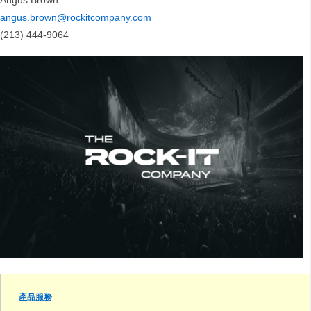
Angus Brown
angus.brown@rockitcompany.com
(213) 444-9064
產品服務