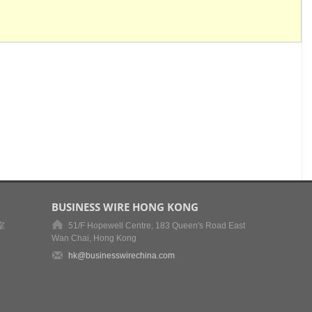
BUSINESS WIRE HONG KONG
室
51/F Hopewell Centre, 183 Queen's Road East
Wan Chai, Hong Kong
hk@businesswirechina.com