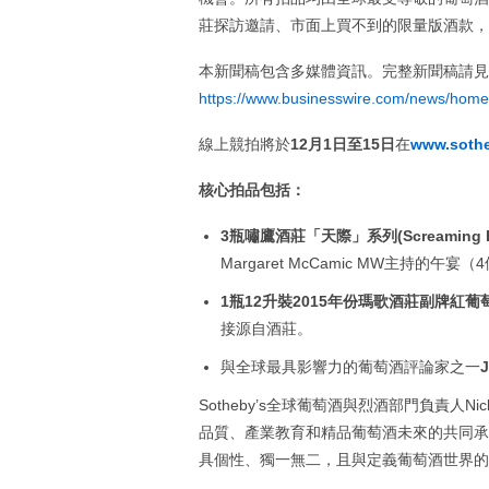
莊探訪邀請、市面上買不到的限量版酒款，
本新聞稿包含多媒體資訊。完整新聞稿請見
https://www.businesswire.com/news/hom
線上競拍將於
12
月1日至15日
在
www.sothe
核心拍品包括：
3
瓶嘯鷹酒莊「天際」系列(Screaming Ea
Margaret McCamic MW主持的午宴
1
瓶12升裝2015年份瑪歌酒莊副牌紅葡萄酒(Pav
接源自酒莊。
與全球最具影響力的葡萄酒評論家之一
Sotheby’s全球葡萄酒與烈酒部門負責人
品質、產業教育和精品葡萄酒未來的共同承
具個性、獨一無二，且與定義葡萄酒世界的