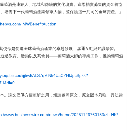
充說道：「葡萄酒是連結人、地域和傳統的文化瑰寶。這場拍賣募集的資金將協
及、培養下一代葡萄酒產業領軍人物，並保護這一共同的全球資產。」
hebys.com/IMWBenefitAuction
織，其使命是促進全球葡萄酒產業的卓越發展、溝通互動與知識學習。
，透過教育、活動以及其會員——葡萄酒大師的專業工作，推動葡萄酒
42yieqsbizcoulijj5wl/ALS7q9-Nk4UsCYHIJpcBpkk?
f1l&dl=0
本。譯文僅供方便瞭解之用，煩請參照原文，原文版本乃唯一具法律
ps://www.businesswire.com/news/home/20251126760153/zh-HK/