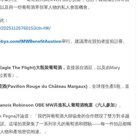
以及與一些葡萄酒界領軍人物的私人會面機會。
此：
e/20251126760153/zh-HK/
bys.com/IMWBenefitAuction
舉行。建議潛在競拍者提前註冊。
gle The Flight)大瓶裝葡萄酒，
直接源自酒莊，以及由Mary
（4位賓客）。
illon Rouge du Château Margaux)
，全球僅生產5瓶，直
Jancis Robinson OBE MW
共進私人葡萄酒晚宴（六人參加）
。
Nick Pegna評論道：「我們與葡萄酒大師協會的合作體現了雙方對卓越
諾。這場拍賣聚集了一系列非凡的葡萄酒和體驗——每一件拍品都獨
人物和產地密切相連。」