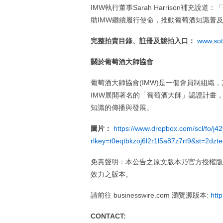
IMW執行董事Sarah Harrison補
助IMW繼續履行使命，推動葡萄酒知識普
完整拍賣目錄、註冊及競拍入口：
www.sot
關於葡萄酒大師協會
葡萄酒大師協會(IMW)是一個會員制組
IMW展開著名的「葡萄酒大師」認證計畫
知識的傳播與發展。
圖片：
https://www.dropbox.com/scl/fo/j
rlkey=t0eqtbkzoj6l2r1l5a87z7rt9&st=2dzte
免責聲明：本公告之原文版本乃官方授權版
效力之版本。
請前往 businesswire.com 瀏覽源版本:
htt
CONTACT: