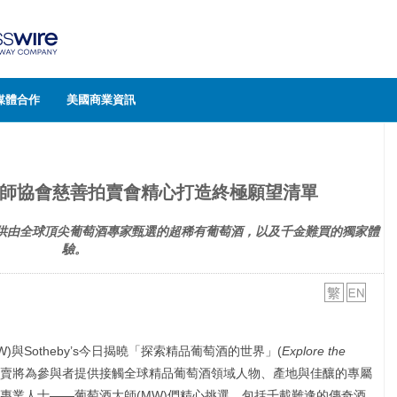
媒體合作
美國商業資訊
師協會慈善拍賣會精心打造終極願望清單
拍者提供由全球頂尖葡萄酒專家甄選的超稀有葡萄酒，以及千金難買的獨家體
驗。
W)與Sotheby’s今日揭曉「探索精品葡萄酒的世界」(
Explore the
拍賣將為參與者提供接觸全球精品葡萄酒領域人物、產地與佳釀的專屬
專業人士——葡萄酒大師(MW)們精心挑選，包括千載難逢的傳奇酒