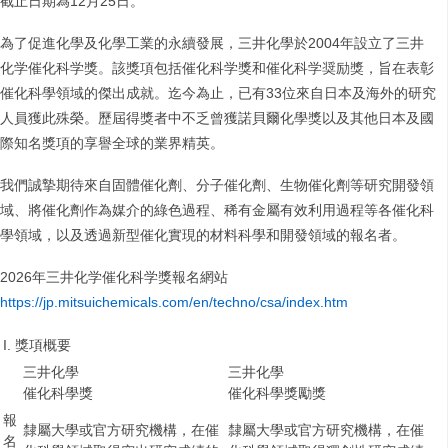
截止日期為12月25日。
為了促進化學及化學工業的永續發展，三井化學於2004年設立了三井
化学催化科学獎。該獎項包括催化科学獎和催化科学奨励獎，旨在表彰
催化科學領域的傑出成就。迄今為止，已有33位來自日本及海外的研究
人員獲此殊榮。歷屆得獎者中不乏曾獲諾貝爾化學獎以及其他日本及國
際知名獎項的享譽全球的業界精英。
我們誠摯期待來自固體催化劑、分子催化劑、生物催化劑等研究開發領
域、將催化劑作為媒介的綠色過程、稀有金屬有效利用過程等各催化科
學領域，以及透過新型催化實現的材料科學和開發領域的報名者。
2026年三井化学催化科学獎報名網站
https://jp.mitsuichemicals.com/en/techno/csa/index.htm
I. 獎項概要
三井化學
三井化學
催化科學獎
催化科學獎勵獎
報
隸屬大學或官方研究機構，在催
隸屬大學或官方研究機構，在催
名