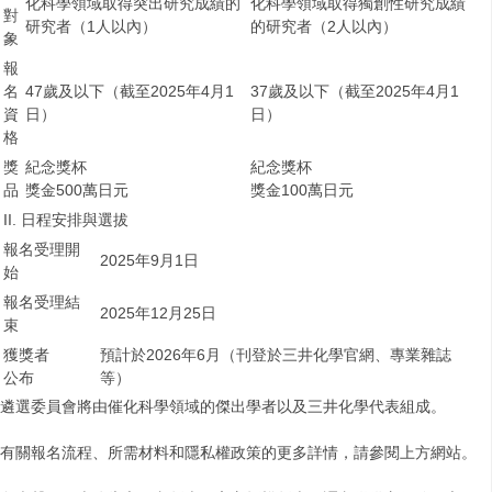
化科學領域取得突出研究成績的
化科學領域取得獨創性研究成績
對
研究者（1人以內）
的研究者（2人以內）
象
報
名
47歲及以下（截至2025年4月1
37歲及以下（截至2025年4月1
資
日）
日）
格
獎
紀念獎杯
紀念獎杯
品
獎金500萬日元
獎金100萬日元
II. 日程安排與選拔
報名受理開
2025年9月1日
始
報名受理結
2025年12月25日
束
獲獎者
預計於2026年6月（刊登於三井化學官網、專業雜誌
公布
等）
遴選委員會將由催化科學領域的傑出學者以及三井化學代表組成。
有關報名流程、所需材料和隱私權政策的更多詳情，請參閱上方網站。