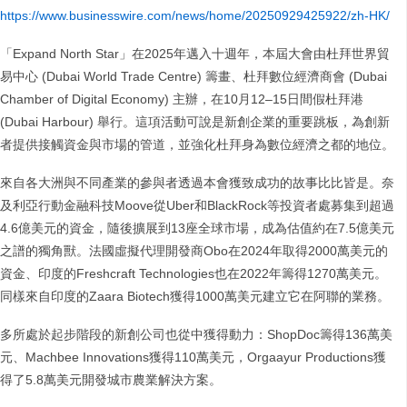
https://www.businesswire.com/news/home/20250929425922/zh-HK/
「Expand North Star」在2025年邁入十週年，本屆大會由杜拜世界貿
易中心 (Dubai World Trade Centre) 籌畫、杜拜數位經濟商會 (Dubai
Chamber of Digital Economy) 主辦，在10月12–15日間假杜拜港
(Dubai Harbour) 舉行。這項活動可說是新創企業的重要跳板，為創新
者提供接觸資金與市場的管道，並強化杜拜身為數位經濟之都的地位。
來自各大洲與不同產業的參與者透過本會獲致成功的故事比比皆是。奈
及利亞行動金融科技Moove從Uber和BlackRock等投資者處募集到超過
4.6億美元的資金，隨後擴展到13座全球市場，成為估值約在7.5億美元
之譜的獨角獸。法國虛擬代理開發商Obo在2024年取得2000萬美元的
資金、印度的Freshcraft Technologies也在2022年籌得1270萬美元。
同樣來自印度的Zaara Biotech獲得1000萬美元建立它在阿聯的業務。
多所處於起步階段的新創公司也從中獲得動力：ShopDoc籌得136萬美
元、Machbee Innovations獲得110萬美元，Orgaayur Productions獲
得了5.8萬美元開發城市農業解決方案。