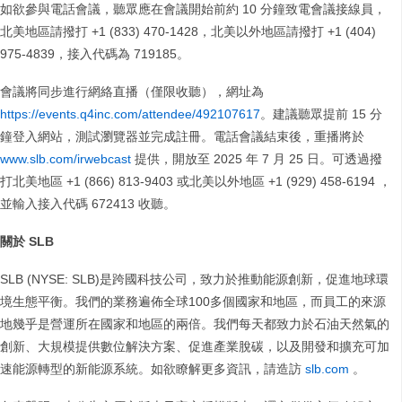
如欲參與電話會議，聽眾應在會議開始前約 10 分鐘致電會議接線員，
北美地區請撥打 +1 (833) 470-1428，北美以外地區請撥打 +1 (404)
975-4839，接入代碼為 719185。
會議將同步進行網絡直播（僅限收聽），網址為
https://events.q4inc.com/attendee/492107617
。建議聽眾提前 15 分
鐘登入網站，測試瀏覽器並完成註冊。電話會議結束後，重播將於
www.slb.com/irwebcast
提供，開放至 2025 年 7 月 25 日。可透過撥
打北美地區 +1 (866) 813-9403 或北美以外地區 +1 (929) 458-6194 ，
並輸入接入代碼 672413 收聽。
關於 SLB
SLB (NYSE: SLB)是跨國科技公司，致力於推動能源創新，促進地球環
境生態平衡。我們的業務遍佈全球100多個國家和地區，而員工的來源
地幾乎是營運所在國家和地區的兩倍。我們每天都致力於石油天然氣的
創新、大規模提供數位解決方案、促進產業脫碳，以及開發和擴充可加
速能源轉型的新能源系統。如欲瞭解更多資訊，請造訪
slb.com
。