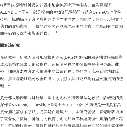
模型和人類背根神經節組織中加劇神經病理性疼痛。做為更廣泛
ALEMBIC™平台一部分提供的生物資訊學驗證（結合SenTeCh™化學
技術）協助揭示了衰老與神經病理性疼痛之間的關聯，並進一步證實了
我們的實驗觀察——標靶作用於這些衰老細胞的治療可能為患有年齡相
1
關疾病的人群帶來顯著益處。」
關於該研究
在研究中，研究人員發現背根神經節(DRG)神經元的周邊軸突損傷會導
致感覺功能障礙，例如疼痛。這種情況在老年個體中發生率更高。此
外，細胞衰老在衰老和損傷中均普遍存在，並促成了這種感覺功能障
礙。清除衰老細胞可改善疼痛症狀，顯示其可能成為新型疼痛治療的標
1
靶。
史丹佛大學醫學院麻醉學、圍手術期和疼痛醫學系副教授、該研究的資
深作者Vivianne, L. Tawfik, MD博士表示：「慢性疼痛仍是一個具有高
度未滿足需求的領域，尤其是在老年人中。本研究發現，衰老顯著增加
了衰老或『僵屍』神經元的負荷，進而加劇了神經病理性疼痛的嚴重程
度。這些發現顯示，選擇性標靶作用於衰老樣神經元可能為慢性疼痛管