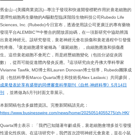
舊金山--(美國商業資訊)--專注于發現和快速開發標靶作用於衰老細胞的
選擇性細胞再生藥物的AI驅動型臨床階段生物科技公司Rubedo Life
Sciences, Inc. (Rubedo)今日宣布，透過使用該公司更廣泛的專有藥物
發現平台ALEMBIC™中整合的開放原始碼，在一項新研究中協助辨識
出衰老神經元。該研究發現，衰老神經元會在損傷和衰老過程中引發慢
1
性疼痛。
衰老細胞通常被稱為「僵屍細胞」，由細胞應激和損傷產
生。這些衰老細胞不會死亡，而是經歷細胞變化（包括分泌促炎因
1
數），從而可能促進體內發炎反應。
這項研究由史丹佛大學科學家
Vivianne Tawfik, MD博士和Lauren Donovan博士領導，Rubedo團隊成
員（包括科學長Marco Quarta博士和技術長Alex Laslavic）共同參與，
成果發表於享有盛譽的同儕審查科學期刊《自然·神經科學》5月14日
刊
，並將做為5月刊封面文章展示。
本新聞稿包含多媒體資訊。完整新聞稿請見此：
https://www.businesswire.com/news/home/20250514055275/zh-HK/
Quarta博士表示：「我們已知隨著年齡成長，衰老細胞會增多並引發慢
性退化性疾病。在這項研究中，我們首次證明神經元會衰老，並在小鼠