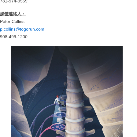
781-974-9559
媒體連絡人：
Peter Collins
p.collins@togorun.com
908-499-1200