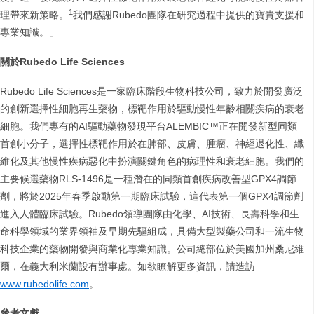
1
理帶來新策略。
我們感謝Rubedo團隊在研究過程中提供的寶貴支援和
專業知識。」
關於Rubedo Life Sciences
Rubedo Life Sciences是一家臨床階段生物科技公司，致力於開發廣泛
的創新選擇性細胞再生藥物，標靶作用於驅動慢性年齡相關疾病的衰老
細胞。我們專有的AI驅動藥物發現平台ALEMBIC™正在開發新型同類
首創小分子，選擇性標靶作用於在肺部、皮膚、腫瘤、神經退化性、纖
維化及其他慢性疾病惡化中扮演關鍵角色的病理性和衰老細胞。我們的
主要候選藥物RLS-1496是一種潛在的同類首創疾病改善型GPX4調節
劑，將於2025年春季啟動第一期臨床試驗，這代表第一個GPX4調節劑
進入人體臨床試驗。Rubedo領導團隊由化學、AI技術、長壽科學和生
命科學領域的業界領袖及早期先驅組成，具備大型製藥公司和一流生物
科技企業的藥物開發與商業化專業知識。公司總部位於美國加州桑尼維
爾，在義大利米蘭設有辦事處。如欲瞭解更多資訊，請造訪
www.rubedolife.com
。
參考文獻