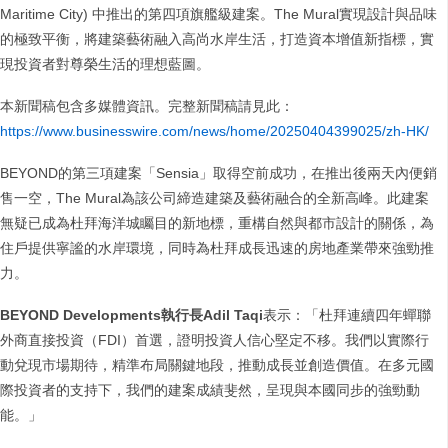
Maritime City) 中推出的第四項旗艦級建案。The Mural實現設計與品味
的極致平衡，將建築藝術融入高尚水岸生活，打造資本增值新指標，實
現投資者對尊榮生活的理想藍圖。
本新聞稿包含多媒體資訊。完整新聞稿請見此：
https://www.businesswire.com/news/home/20250404399025/zh-HK/
BEYOND的第三項建案「Sensia」取得空前成功，在推出後兩天內便銷
售一空，The Mural為該公司締造建築及藝術融合的全新高峰。此建案
無疑已成為杜拜海洋城矚目的新地標，重構自然與都市設計的關係，為
住戶提供寧謐的水岸環境，同時為杜拜成長迅速的房地產業帶來強勁推
力。
BEYOND Developments執行長Adil Taqi
表示：「杜拜連續四年蟬聯
外商直接投資（FDI）首選，證明投資人信心堅定不移。我們以實際行
動兌現市場期待，精準布局關鍵地段，推動成長並創造價值。在多元國
際投資者的支持下，我們的建案成績斐然，呈現與本國同步的強勁動
能。」