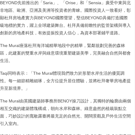
BEYOND先前推出的「Saria」、「Orise」和「Sensia」廣受中東與北
非地區、歐洲、亞洲及美洲等投資者的青睞。國際投資人一致看好，彰
顯杜拜房地產實力與BEYOND國際聲望，堅信BEYOND具備打造國際
級地標的實力，躍上全球建築舞台。杜拜具備前瞻性的監管架構與導入
創新的房地產科技，有效提振投資人信心，為資本部署鋪平道路。
The Mural座落杜拜海洋城精華地段中的精華，緊鄰規劃完善的森林
區，此建案的雙重水岸與綠意環境重塑建築美學，完美融合自然與都會
生活。
Taqi同時表示：「The Mural體現我們致力於形塑水岸生活的優質調
性。每一細節精雕細琢，全方位提升居住體驗，並將杜拜奢華房地產提
升至新境界。」
The Mural由英國建築師事務所BENOY操刀設計，其獨特的輪廓由兩個
相互交織的建築體塊構成，朝向水岸和森林。綠意盎然的植栽裝點立
面，巧妙設計的寬敞露臺將最充足的自然光、開闊景觀及戶外生活空間
引入室內。