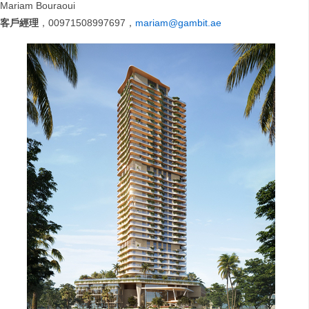
Mariam Bouraoui
客戶經理
，00971508997697，
mariam@gambit.ae