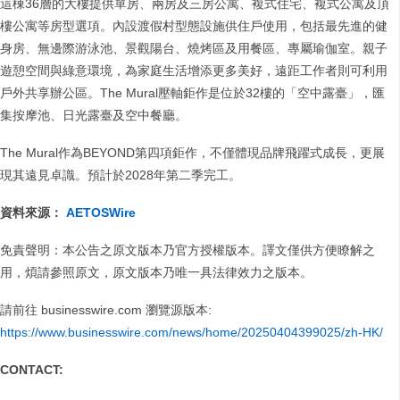
這棟36層的大樓提供單房、兩房及三房公寓、複式住宅、複式公寓及頂
樓公寓等房型選項。內設渡假村型態設施供住戶使用，包括最先進的健
身房、無邊際游泳池、景觀陽台、燒烤區及用餐區、專屬瑜伽室。親子
遊憩空間與綠意環境，為家庭生活增添更多美好，遠距工作者則可利用
戶外共享辦公區。The Mural壓軸鉅作是位於32樓的「空中露臺」，匯
集按摩池、日光露臺及空中餐廳。
The Mural作為BEYOND第四項鉅作，不僅體現品牌飛躍式成長，更展
現其遠見卓識。預計於2028年第二季完工。
資料來源：
AETOSWire
免責聲明：本公告之原文版本乃官方授權版本。譯文僅供方便瞭解之
用，煩請參照原文，原文版本乃唯一具法律效力之版本。
請前往 businesswire.com 瀏覽源版本:
https://www.businesswire.com/news/home/20250404399025/zh-HK/
CONTACT: