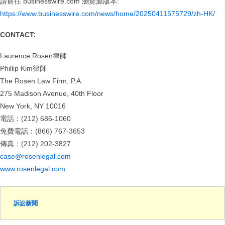
請前往 businesswire.com 瀏覽源版本:
https://www.businesswire.com/news/home/20250411575729/zh-HK/
CONTACT:
Laurence Rosen律師
Phillip Kim律師
The Rosen Law Firm, P.A.
275 Madison Avenue, 40th Floor
New York, NY 10016
電話：(212) 686-1060
免費電話：(866) 767-3653
傳真：(212) 202-3827
case@rosenlegal.com
www.rosenlegal.com
訴訟新聞