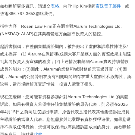
如欲瞭解更多資訊，請遞交
表格
、向Phillip Kim律師
寄送電子郵件
，或
致電866-767-3653聯絡我們。
指控內容：Rosen Law Firm正在調查對Alarum Technologies Ltd.
(NASDAQ: ALAR)在其業務營運方面誤導投資人的指控。
起訴書指稱，在整個集體訴訟期內，被告做出了虛假和誤導性陳述及/
或未揭露：(1) Alarum在保留和/或擴大客戶業務方面的實際效果未能達
到其向投資人所宣稱的程度；(2)上述情況將削弱Alarum實現持續營收
成長的能力；(3)因此，Alarum的業務和/或財務前景言過其實；(4)因
此，Alarum的公開聲明在所有相關時間均存在重大虛假性和誤導性。訴
訟稱，當市場瞭解真實詳情後，投資人蒙受了損失。
現在怎麼辦：您可能有資格參加針對Alarum Technologies Ltd.的集體
訴訟。如果有投資人希望擔任該集體訴訟的原告代表，則必須在2025
年4月15日之前向法院提出申請。原告代表是指代表其他集體訴訟成員
主導訴訟的當事人代表。您無需參與此案即有資格獲得追償。如果您選
擇不採取任何行動，您也可以保持缺席集體訴訟成員的身分。如欲瞭解
更多資訊，請點選
此處
。