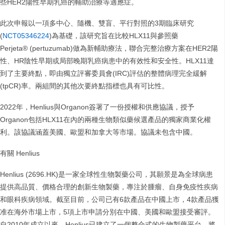
些HER2陽性早期乳癌的輔助治療等適應症。
此次申報以一項多中心、隨機、雙盲、平行對照的3期臨床研究
(
NCT05346224
)為基礎，該研究旨在比較HLX11與參照藥
Perjeta® (pertuzumab)做為新輔助療法，聯合完整治療方案在HER2陽
性、HR陰性早期或局部晚期乳癌病患中的有效性和安全性。HLX11達
到了主要終點，即由獨立評審委員會(IRC)評估的整體病理完全緩解
(tpCR)率。兩組間的其他次要終點指標也具有可比性。
2022年，Henlius與Organon簽署了一份授權和供應協議，授予
Organon包括HLX11在內的兩種生物類似藥候選產品的獨家商業化權
利。該協議涵蓋美國、歐盟和加拿大等市場。協議未包含中國。
有關 Henlius
Henlius (2696.HK)是一家全球性生物製藥公司，其願景是為全球病患
提供高品質、價格合理的創新生物製藥，專注於腫瘤、自身免疫性疾病
和眼科疾病領域。截至目前，公司已有6款產品在中國上市，4款產品獲
准在海外市場上市，5項上市申請分別在中國、美國和歐盟接受審評。
自2010年成立以來，Henlius已建立了一個整合式的生物製藥平台，將