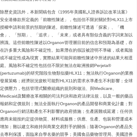
除歷史資訊外，本新聞稿包含《1995年美國私人證券訴訟改革法案》
安全港條款所定義的「前瞻性陳述」，包括但不限於關於對HLX11上市
授權申請和前景的預期的陳述。前瞻性陳述可透過「探索」、「機
會」、「預期」、「追求」、「未來」或者具有類似含義的字詞來加以
辨識。這些前瞻性陳述以Organon管理層目前的信念和預期為基礎，存
在許多重大風險和不確定性。如果潛在的假設被證明不準確，或者風險
或不確定性成為現實，實際結果可能與前瞻性陳述中所述的結果大相逕
庭。風險和不確定性包括但不限於無法在歐洲推銷Perjeta®
(pertuzumab)的研究階段生物類似藥HLX11；無法執行Organon的業務
發展策略；經濟狀況疲軟可能對HLX11的需求水準產生不利影響；全球
定價壓力，包括管理式醫療組織的規則和做法、與Medicare、
Medicaid及醫療改革相關的司法判決和政府法律法規，以及一般的藥品
報銷和定價規則；無法全面執行Organon的產品開發和商業化計畫；對
Organon行銷活動產生不利影響的政府措施；生產困難或延遲；任何供
應商未能按約定提供物質、材料或服務；供應、生產、包裝和營運成本
增加；難以建立和維持與商業交易對手的關係；隨著Organon的產品失
去專利保護，面臨來自學名藥的競爭；美國食品藥物管理局、美國證券