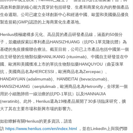
高效和創新的核心能力貫穿於包括研發、生產和商業化在內的整個產品
生命週期。公司已建立全球創新中心和經過中國、歐盟和美國藥品優良
製造規範(GMP)認證的上海商業化生產基地。
Henlius積極建構多元化、高品質的產品研發產品線，涵蓋約50個分
子，並繼續探索以專利產品HANSIZHUANG（抗PD-1單克隆抗體）為
基礎的免疫腫瘤聯合療法。截至目前，公司已上市產品包括中國第一個
自主研發的生物類似藥HANLIKANG (rituximab)、中國自主研發並在中
國、歐洲和美國獲准上市的單抗生物類似藥HANQUYOU（曲妥珠單
抗，美國商品名為HERCESSI，歐洲商品名為Zercepac）、
HANDAYUAN (adalimumab)、HANBEITAI (bevacizumab)、
HANSIZHUANG（serplulimab，歐洲商品名為Hetronifly，全球第一個
用於小細胞肺癌一線治療的抗PD-1單抗）以及HANNAIJIA
(neratinib)。此外，Henlius還為19種產品展開了30多項臨床研究，擴
大了其在主要市場和新興市場的影響力。
如欲瞭解有關Henlius的更多資訊，請造
訪
https://www.henlius.com/en/index.html
，並在LinkedIn上與我們聯