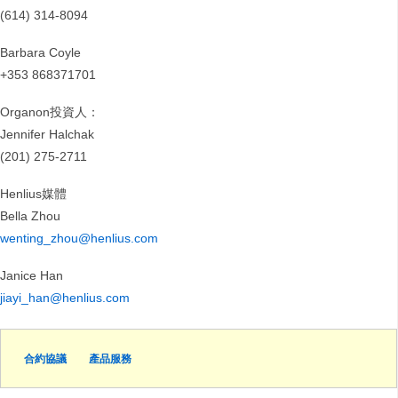
(614) 314-8094
Barbara Coyle
+353 868371701
Organon投資人：
Jennifer Halchak
(201) 275-2711
Henlius媒體
Bella Zhou
wenting_zhou@henlius.com
Janice Han
jiayi_han@henlius.com
合約協議
產品服務