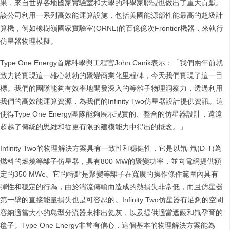
果，來自世界各地國家實驗室和大學的科學家聯盟也做出了重大貢獻。
該公司利用一系列高效能運算設施，包括美國能源部性能最高的超級計
算機，例如橡樹嶺國家實驗室(ORNL)的百億億次Frontier機器，來執行
仿星器物理模擬。
Type One Energy首席科學與工程官John Canik表示：「我們兩年前就
致力於實現這一雄心勃勃的聚變商業化里程碑，今天我們實現了這一目
標。我們的團隊能夠有效率地開發深入的等離子物理洞察力，透過利用
我們的高效能運算資源，為我們的Infinity Two仿星器設計提供資訊。這
使得Type One Energy團隊能夠展示現實的、整合的仿星器設計，遠遠
超越了傳統的思維和從更有限的建模能力中得出的概念。」
Infinity Two的物理解決方案具有一致性和穩健性，它是以氘-氚(D-T)為
燃料的燃燒等離子仿星器，具有800 MW的聚變功率，並向電網提供額
定的350 MWe。它的特點是聚變等離子在寬廣的操作條件範圍內具有
彈性和穩定的行為，由於湍流傳輸而造成的熱損失非常低，而且仿星器
第一壁的直接能量損失也是可容忍的。Infinity Two仿星器有足夠的空間
容納適當大小的島型分流器來排出氦灰，以及提供適當遮蔽和氚孕育的
毯子。Type One Energy非常有信心，這個基本的物理解決方案能為