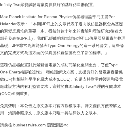
Infinity Two聚變試驗電廠提供良好的基線仿星器配置。
Max Planck Institute for Plasma Physics仿星器理論部門主管Per
Helander表示：「本期[JPP]上的文章代表了邁向以仿星器概念為基礎
的聚變反應堆的重要一步。得益於數十年來的實驗和理論研究(後者大
部分發表在JPP上)，我們已經能夠相當詳細地列出仿星器發電廠的物理
基礎。JPP非常高興能發表Type One Energy的這一系列論文，這些論
文的完成方式為這方面的保真度和置信度樹立了新的標準。」
這種仿星器配置對於聚變發電廠的成功商業化至關重要，它使Type
One Energy能夠設計出一種維護解決方案，支援良好的發電廠容量係
數(CF)和相關的平準化電力成本(LCOE)。它還支持對零件製造和發電
廠建設方法的有利監管要求，這對於實現Infinity Two合理的夜間成本
(ONC)至關重要。
免責聲明：本公告之原文版本乃官方授權版本。譯文僅供方便瞭解之
用，煩請參照原文，原文版本乃唯一具法律效力之版本。
請前往 businesswire.com 瀏覽源版本: