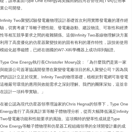
礎，該專案由Type One Energy為美國田納西河谷管理局(TVA)公用事
業公司開發。
Infinity Two聚變試驗發電廠物理設計基礎首次利用實際發電廠的運作經
驗，切實考慮了等離子體性能、發電廠啟動、建設物流、可靠性和經濟
性等相互競爭要求之間的複雜關係。這個Infinity Two基線物理解決方案
利用了高度優化的仿星器聚變技術的固有有利的運作特性，該技術使用
模組化超導磁體，已經在德國的W7-X科學機器上成功得到驗證。
Type One Energy執行長Christofer Mowry說：「為什麼我們是第一家
與能源公司簽署協議開發潛在聚變發電廠項目的私人聚變公司？因為我
們的設計立足於現實。Infinity Two的物理基礎，植根於對電網可靠發電
這種嚴苛環境的應用與效能需求之深刻理解。我們的團隊深知，這並非
在設計一項科學實驗。」
在被公認為現代仿星器領導理論家的Chris Hegna的領導下，Type One
Energy進行了高保真計算等離子體物理分析，從而大幅降低滿足Infinity
Two發電廠功能和性能要求的風險。這項獨特的變革性成就是Type
One Energy等離子體物理和仿星器工程組織領導的全球開發計畫的成