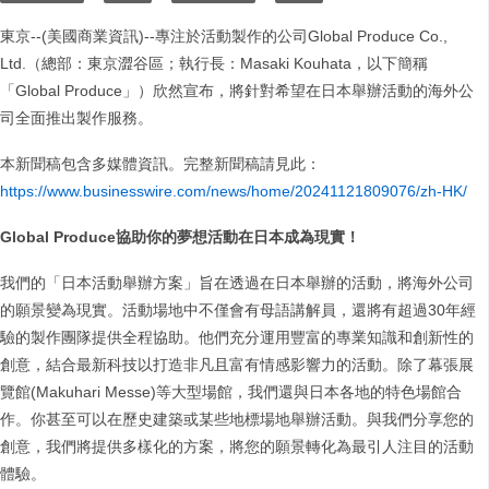
東京--(美國商業資訊)--專注於活動製作的公司Global Produce Co.,
Ltd.（總部：東京澀谷區；執行長：Masaki Kouhata，以下簡稱
「Global Produce」）欣然宣布，將針對希望在日本舉辦活動的海外公
司全面推出製作服務。
本新聞稿包含多媒體資訊。完整新聞稿請見此：
https://www.businesswire.com/news/home/20241121809076/zh-HK/
Global Produce協助你的夢想活動在日本成為現實！
我們的「日本活動舉辦方案」旨在透過在日本舉辦的活動，將海外公司
的願景變為現實。活動場地中不僅會有母語講解員，還將有超過30年經
驗的製作團隊提供全程協助。他們充分運用豐富的專業知識和創新性的
創意，結合最新科技以打造非凡且富有情感影響力的活動。除了幕張展
覽館(Makuhari Messe)等大型場館，我們還與日本各地的特色場館合
作。你甚至可以在歷史建築或某些地標場地舉辦活動。與我們分享您的
創意，我們將提供多樣化的方案，將您的願景轉化為最引人注目的活動
體驗。