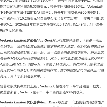
長10%1，而合併EBITDA為12億美元，較去年同期成長44%1。扣除特
殊項目的稅後利潤為5.33億美元，較去年同期成長230%1。Vedanta創
下34%的業界最佳EBITDA利潤率2，較去年同期成長約900個基點1。
公司還產生了10.2億美元的自由現金流（資本支出前），較去年同期成
長50%1。2025會計年度第二季淨債務/EBITDA比為1.49倍，創下過去
6個季度的新高。
Vedanta Limited財務長Ajay Goel
就公司業績評論道
：
「這是一個出
色的季度，我們的企業和策略計畫取得的重大進展、強勁的財務業績和
出色的營運績效彰顯了這一點。這一強勁表現是由成本效率、銷售量成
長和有利的大宗商品價格推動的。此外，我們還透過10億美元的QIP和
4億美元的HZL OFS在Vedanta籌集了14億美元。與此同時，隨著12億
美元的VRL債券發行和持續的去槓桿化，我們將控股公司債務降至48億
美元，為十年來的最低水準。」
隨著眾多成長專案的上線，Vedanta可望在今年下半年延續這一動力。
從歷史來看，Vedanta在今年下半年錄得超過60%的收入。
Vedanta Limited執行董事Arun Misra
補充道：
「
透過我們的結構性介