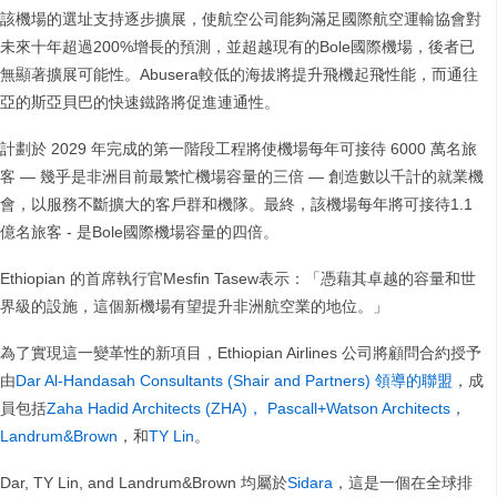
該機場的選址支持逐步擴展，使航空公司能夠滿足國際航空運輸協會對
未來十年超過200%增長的預測，並超越現有的Bole國際機場，後者已
無顯著擴展可能性。Abusera較低的海拔將提升飛機起飛性能，而通往
亞的斯亞貝巴的快速鐵路將促進連通性。
計劃於 2029 年完成的第一階段工程將使機場每年可接待 6000 萬名旅
客 — 幾乎是非洲目前最繁忙機場容量的三倍 — 創造數以千計的就業機
會，以服務不斷擴大的客戶群和機隊。最終，該機場每年將可接待1.1
億名旅客 - 是Bole國際機場容量的四倍。
Ethiopian 的首席執行官Mesfin Tasew表示：「憑藉其卓越的容量和世
界級的設施，這個新機場有望提升非洲航空業的地位。」
為了實現這一變革性的新項目，Ethiopian Airlines 公司將顧問合約授予
由
Dar Al-Handasah Consultants (Shair and Partners) 領導的聯盟
，成
員包括
Zaha Hadid Architects (ZHA)，
Pascall+Watson Architects
，
Landrum&Brown
，和
TY Lin
。
Dar, TY Lin, and Landrum&Brown 均屬於
Sidara
，這是一個在全球排