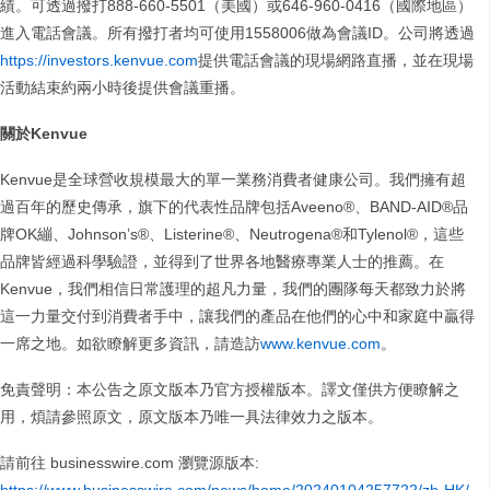
績。可透過撥打888-660-5501（美國）或646-960-0416（國際地區）
進入電話會議。所有撥打者均可使用1558006做為會議ID。公司將透過
https://investors.kenvue.com
提供電話會議的現場網路直播，並在現場
活動結束約兩小時後提供會議重播。
關於Kenvue
Kenvue是全球營收規模最大的單一業務消費者健康公司。我們擁有超
過百年的歷史傳承，旗下的代表性品牌包括Aveeno®、BAND-AID®品
牌OK繃、Johnson’s®、Listerine®、Neutrogena®和Tylenol®，這些
品牌皆經過科學驗證，並得到了世界各地醫療專業人士的推薦。在
Kenvue，我們相信日常護理的超凡力量，我們的團隊每天都致力於將
這一力量交付到消費者手中，讓我們的產品在他們的心中和家庭中贏得
一席之地。如欲瞭解更多資訊，請造訪
www.kenvue.com
。
免責聲明：本公告之原文版本乃官方授權版本。譯文僅供方便瞭解之
用，煩請參照原文，原文版本乃唯一具法律效力之版本。
請前往 businesswire.com 瀏覽源版本: