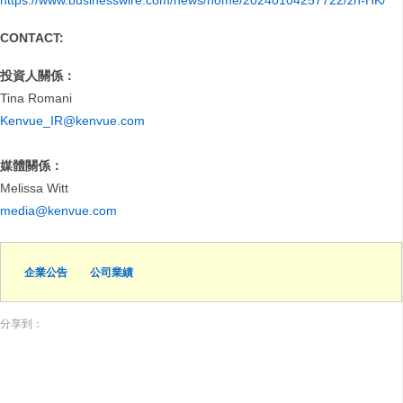
https://www.businesswire.com/news/home/20240104257722/zh-HK/
CONTACT:
投資人關係：
Tina Romani
Kenvue_IR@kenvue.com
媒體關係：
Melissa Witt
media@kenvue.com
企業公告
公司業績
分享到：