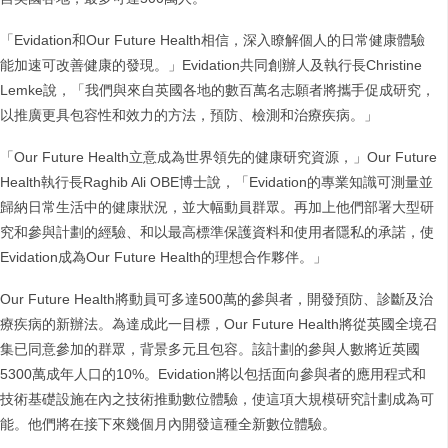
「Evidation和Our Future Health相信，深入瞭解個人的日常健康體驗
能加速可改善健康的發現。」Evidation共同創辦人及執行長Christine
Lemke說，「我們與來自英國各地的數百萬名志願者將攜手促成研究，
以推廣更具包容性和效力的方法，預防、檢測和治療疾病。」
「Our Future Health立意成為世界領先的健康研究資源，」Our Future
Health執行長Raghib Ali OBE博士說，「Evidation的專業知識可測量並
歸納日常生活中的健康狀況，並大幅動員群眾。再加上他們部署大型研
究和參與計劃的經驗、和以最高標準保護資料和使用者隱私的承諾，使
Evidation成為Our Future Health的理想合作夥伴。」
Our Future Health將動員可多達500萬的參與者，開發預防、診斷及治
療疾病的新辦法。為達成此一目標，Our Future Health將從英國全境召
集已同意參加的群眾，背景多元且包容。該計劃的參與人數將近英國
5300萬成年人口的10%。Evidation將以包括面向參與者的應用程式和
技術基礎設施在內之技術推動數位體驗，使這項大規模研究計劃成為可
能。他們將在接下來幾個月內開發這種全新數位體驗。