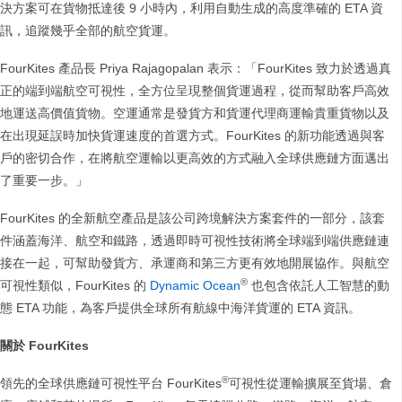
決方案可在貨物抵達後 9 小時內，利用自動生成的高度準確的 ETA 資
訊，追蹤幾乎全部的航空貨運。
FourKites 產品長 Priya Rajagopalan 表示：「FourKites 致力於透過真
正的端到端航空可視性，全方位呈現整個貨運過程，從而幫助客戶高效
地運送高價值貨物。空運通常是發貨方和貨運代理商運輸貴重貨物以及
在出現延誤時加快貨運速度的首選方式。FourKites 的新功能透過與客
戶的密切合作，在將航空運輸以更高效的方式融入全球供應鏈方面邁出
了重要一步。」
FourKites 的全新航空產品是該公司跨境解決方案套件的一部分，該套
件涵蓋海洋、航空和鐵路，透過即時可視性技術將全球端到端供應鏈連
接在一起，可幫助發貨方、承運商和第三方更有效地開展協作。與航空
®
可視性類似，FourKites 的
Dynamic Ocean
也包含依託人工智慧的動
態 ETA 功能，為客戶提供全球所有航線中海洋貨運的 ETA 資訊。
關於 FourKites
®
領先的全球供應鏈可視性平台 FourKites
可視性從運輸擴展至貨場、倉