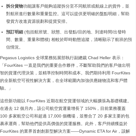
拆分貨物
功能讓客戶能夠追蹤拆分至不同航班或航線上的貨件，並
對航班進行數量和重量監控。這可以提供更明確的盤點明細，幫助
發貨方改進資源規劃和提貨安排。
預訂明細
(包括航班號、狀態、出發點/目的地、到達時間/出發時
間、數量、重量和體積) 相較於即時動態追蹤，清晰顯示了航班的預
估情況。
Pegasus Logistics 全球業務拓展部執行副總裁 Chad Heller 表示：
「FourKites 一直是我們的重要合作夥伴，不斷幫助我們的客戶做出明
智的貨運代理決策，並精準控制時間和成本。我們期待利用 FourKites
的全新航空可視性解決方案，在全球範圍內加強供應鏈物流和客戶體
驗。」
這些新功能以 FourKites 近期在航空貨運領域的大幅擴張為基礎構建。
在過去 12 個月內，該公司航空貨運量增長了 150%，目前業務覆蓋
100 多家航空公司和超過 17,000 個機場，並整合了 20 多家主要的包
裹承運商，幫助他們提供高價值的貨運服務。此外，客戶持續獲益於
FourKites 的業界首創創新型解決方案——Dynamic ETA for Air，該解