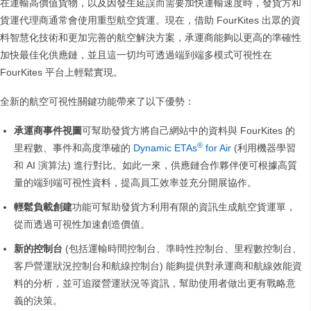
在運輸高價值貨物，以及因發生延誤而需要加快運輸速度時，發貨方和
貨運代理商通常會使用重型航空貨運。現在，借助 FourKites 出眾的資
料智慧化技術和更加完善的航空解決方案，承運商能夠以更高的準確性
加快最佳化供應鏈，並且這一切均可透過端到端多模式可視性在
FourKites 平台上輕鬆實現。
全新的航空可視性關鍵功能帶來了以下優勢：
承運商事件視圖
可幫助發貨方將自己網站中的資料與 FourKites 的
®
里程數、事件和高度準確的
Dynamic ETAs
for Air
(利用機器學習
和 AI 演算法) 進行對比。如此一來，供應鏈合作夥伴便可根據高質
量的端到端可視性資料，提高員工效率並充分開展協作。
輕鬆負載創建
功能可幫助發貨方利用有限的資訊生成航空貨運單，
從而透過可視性加速創造價值。
新的控制台
(包括運輸時間控制台、準時性控制台、里程數控制台、
客戶營運狀況控制台和航線控制台) 能夠提供對承運商和航線效能資
料的分析，並可追蹤營運狀況等資訊，幫助使用者做出更有戰略意
義的決策。