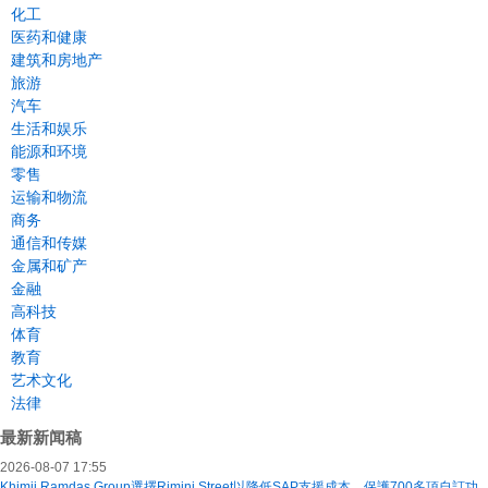
化工
医药和健康
建筑和房地产
旅游
汽车
生活和娱乐
能源和环境
零售
运输和物流
商务
通信和传媒
金属和矿产
金融
高科技
体育
教育
艺术文化
法律
最新新闻稿
2026-08-07 17:55
Khimji Ramdas Group選擇Rimini Street以降低SAP支援成本、保護700多項自訂功