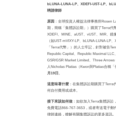
bLUNA-LUNA-LP
、
XDEFI-UST-LP
、
bL
聘請律師
原因
：全球投資人權益法律事務所Rosen La
期，簡稱「集體訴訟期」）購買了Terra代幣（
XDEFI、MINE、aUST、vUST、MIR
（如UST-mVIXY-LP、bLUNA-LUNA-
「Terra代幣」）的人士牢記，針對被告TerraForm L
Republic Capital、Republic Maximal LLC
GSR/GSR Market Limited、Three Ar
人Nicholas Platias（Kwon與Pla
月
19
日
。
這意味著什麼
：在集體訴訟期購買了Ter
何自付費用或成本。
接下來該如何做
：如欲加入Terra集體訴訟
免費電話866-767-3653，或者寄送電子郵
律師連絡，瞭解有關集體訴訟的更多資訊。