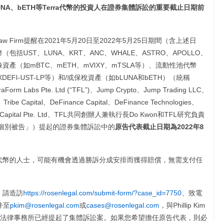
UNA
、
bETH
等
Terra
代幣的投資人在證券集體訴訟的重要截止日期前
w Firm提醒在2021年5月20日至2022年5月25日期間（含上述日
包括UST、LUNA、KRT、ANC、WHALE、ASTRO、APOLLO、
、鏡像資產（如mBTC、mETH、mVIXY、mTSLA等）、流動性池代幣
LP、XDEFI-UST-LP等）和/或保稅資產（如bLUNA和bETH）（統稱
abs Pte. Ltd (“TFL”)、Jump Crypto、Jump Trading LLC、
、Tribe Capital、DeFinance Capital、DeFinance Technologies、
rows Capital Pte. Ltd、TFL共同創辦人兼執行長Do Kwon和TFL研究負責
tias合稱「個別被告」）提起的證券集體訴訟中的
原告代表截止日期為
2022
年
8
ra代幣的人士，可能有機會透過勝訴分成安排而獲得賠償，無需支付任
，請造訪
https://rosenlegal.com/submit-form/?case_id=7750
、致電
件至
pkim@rosenlegal.com
或
cases@rosenlegal.com
，與Phillip Kim
法律事務所已經提起了集體訴訟案。如果您希望擔任原告代表，則必