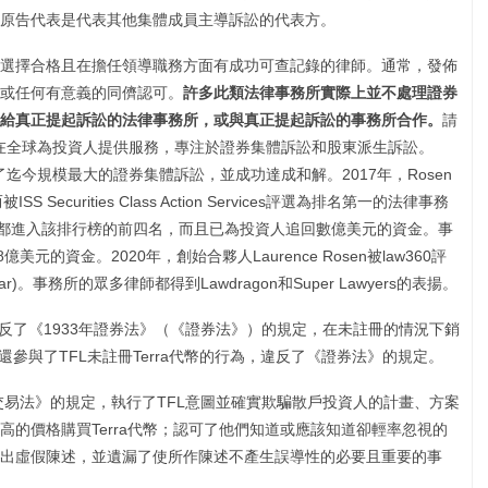
原告代表是代表其他集體成員主導訴訟的代表方。
選擇合格且在擔任領導職務方面有成功可查記錄的律師。通常，發佈
或任何有意義的同儕認可。
許多此類法律事務所實際上並不處理證券
給真正提起訴訟的法律事務所，或與真正提起訴訟的事務所合作。
請
Firm在全球為投資人提供服務，專注於證券集體訴訟和股東派生訴訟。
發起了迄今規模最大的證券集體訴訟，並成功達成和解。2017年，Rosen
Securities Class Action Services評選為排名第一的法律事務
irm每年都進入該排行榜的前四名，而且已為投資人追回數億美元的資金。事
美元的資金。2020年，創始合夥人Laurence Rosen被law360評
s’ Bar)。事務所的眾多律師都得到Lawdragon和Super Lawyers的表揚。
違反了《1933年證券法》（《證券法》）的規定，在未註冊的情況下銷
還參與了TFL未註冊Terra代幣的行為，違反了《證券法》的規定。
交易法》的規定，執行了TFL意圖並確實欺騙散戶投資人的計畫、方案
的價格購買Terra代幣；認可了他們知道或應該知道卻輕率忽視的
出虛假陳述，並遺漏了使所作陳述不產生誤導性的必要且重要的事