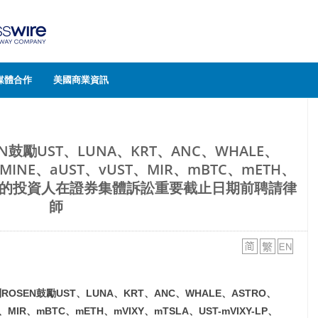
媒體合作
美國商業資訊
鼓勵UST、LUNA、KRT、ANC、WHALE、
、MINE、aUST、vUST、MIR、mBTC、mETH、
ra代幣的投資人在證券集體訴訟重要截止日期前聘請律
師
問
ROSEN
鼓勵
UST
、
LUNA
、
KRT
、
ANC
、
WHALE
、
ASTRO
、
、
MIR
、
mBTC
、
mETH
、
mVIXY
、
mTSLA
、
UST-mVIXY-LP
、