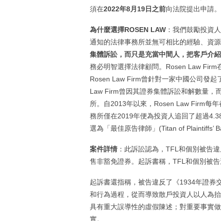
須在
2022
年
8
月
19
日之前
向法院提出申請。
為什麼選擇
ROSEN LAW
：我們鼓勵投資人
通知的法律事務所並無可相比的經驗、資源
集體訴訟，而只是充當中間人，把客戶介紹
務必明智選擇法律顧問。Rosen Law 
Rosen Law Firm曾針對一家中國公司
Law Firm曾因其證券集體訴訟和解數量，而被ISS 
所。自2013年以來，Rosen Law F
務所僅在2019年便為投資人追回了超過4.38億
選為「最佳原告律師」(Titan of Plaintiff
案件詳情
：此訴訟認為，TFL和個別被告
售非豁免證券。起訴書稱，TFL和個別被告
起訴書還指稱，被告違反了《1934年證券
和行為過程，從而導致散戶投資人以人為抬高
具有重大誤導性的虛假陳述；對重要事實做
實。