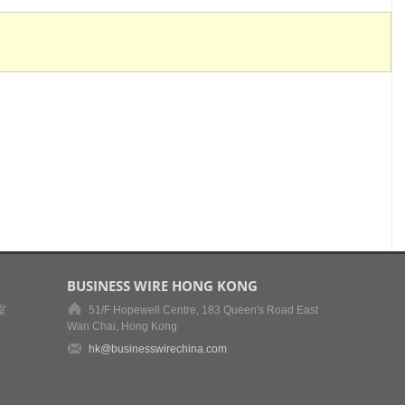
BUSINESS WIRE HONG KONG
室
51/F Hopewell Centre, 183 Queen's Road East
Wan Chai, Hong Kong
hk@businesswirechina.com