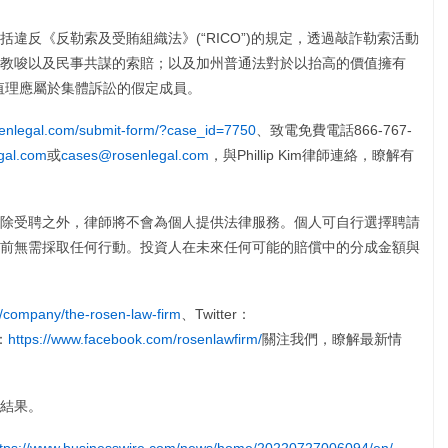
違反《反勒索及受賄組織法》(“RICO”)的規定，透過敲詐勒索活動
教唆以及民事共謀的索賠；以及加州普通法對於以抬高的價值擁有
價值理應屬於集體訴訟的假定成員。
osenlegal.com/submit-form/?case_id=7750
、致電免費電話866-767-
gal.com
或
cases@rosenlegal.com
，與Phillip Kim律師連絡，瞭解有
除受聘之外，律師將不會為個人提供法律服務。個人可自行選擇聘請
前無需採取任何行動。投資人在未來任何可能的賠償中的分成金額與
m/company/the-rosen-law-firm
、Twitter：
：
https://www.facebook.com/rosenlawfirm/
關注我們，瞭解最新情
結果。