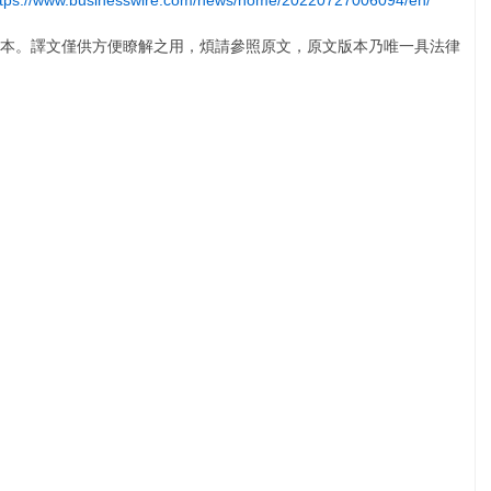
ttps://www.businesswire.com/news/home/20220727006094/en/
本。譯文僅供方便瞭解之用，煩請參照原文，原文版本乃唯一具法律