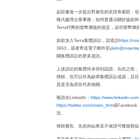
起訴書進一步提出對被告的非證券索賠，包括
模式處理企業事務；加州普通法關於協助和
Terra代幣的貨幣價值的規定，這些貨幣
如欲加入Terra集體訴訟，請造訪
https://r
3653，或者寄送電子郵件至
pkim@rosenle
關集體訴訟的更多資訊。
上述訴訟的集體尚未得到認證。在此之前，
律師，也可以作為缺席集體訴訟成員，且目
其是否為原告代表無關。
敬請在LinkedIn：
https://www.linkedin.co
https://twitter.com/rosen_firm
或Facebook
況。
律師廣告。先前的結果並不保證可獲致類似