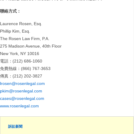
聯絡方式：
Laurence Rosen, Esq.
Phillip Kim, Esq.
The Rosen Law Firm, P.A.
275 Madison Avenue, 40th Floor
New York, NY 10016
電話：(212) 686-1060
免費熱線：(866) 767-3653
傳真：(212) 202-3827
lrosen@rosenlegal.com
pkim@rosenlegal.com
cases@rosenlegal.com
www.rosenlegal.com
訴訟新聞