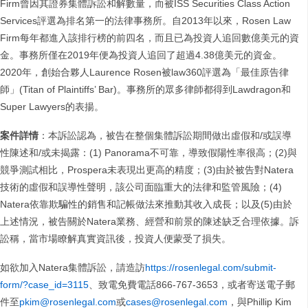
Firm曾因其證券集體訴訟和解數量，而被ISS Securities Class Action
Services評選為排名第一的法律事務所。自2013年以來，Rosen Law
Firm每年都進入該排行榜的前四名，而且已為投資人追回數億美元的資
金。事務所僅在2019年便為投資人追回了超過4.38億美元的資金。
2020年，創始合夥人Laurence Rosen被law360評選為「最佳原告律
師」(Titan of Plaintiffs’ Bar)。事務所的眾多律師都得到Lawdragon和
Super Lawyers的表揚。
案件詳情
：本訴訟認為，被告在整個集體訴訟期間做出虛假和/或誤導
性陳述和/或未揭露：(1) Panorama不可靠，導致假陽性率很高；(2)與
競爭測試相比，Prospera未表現出更高的精度；(3)由於被告對Natera
技術的虛假和誤導性聲明，該公司面臨重大的法律和監管風險；(4)
Natera依靠欺騙性的銷售和記帳做法來推動其收入成長；以及(5)由於
上述情況，被告關於Natera業務、經營和前景的陳述缺乏合理依據。訴
訟稱，當市場瞭解真實資訊後，投資人便蒙受了損失。
如欲加入Natera集體訴訟，請造訪
https://rosenlegal.com/submit-
form/?case_id=3115
、致電免費電話866-767-3653，或者寄送電子郵
件至
pkim@rosenlegal.com
或
cases@rosenlegal.com
，與Phillip Kim