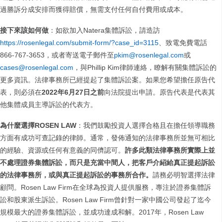
過勝訴分成安排而獲得賠償，無需支付任何自付費用或成本。
接下來該如何做
：如欲加入Natera集體訴訟，請造訪
https://rosenlegal.com/submit-form/?case_id=3115
、致電免費電話
866-767-3653，或者寄送電子郵件至
pkim@rosenlegal.com
或
cases@rosenlegal.com
，與Phillip Kim律師連絡，瞭解有關集體訴訟的
更多資訊。法律事務所已經提起了集體訴訟案。如果您希望擔任原告代
表，則必須在
2022
年
6
月
27
日之前
向法院提出申請。原告代表是代表其
他集體成員主導訴訟的代表方。
為什麼選擇
ROSEN LAW
：我們鼓勵投資人選擇合格且在擔任領導職務
方面有成功可查記錄的律師。通常，發佈通知的法律事務所並無可相比
的經驗、資源或任何有意義的同儕認可。
許多此類法律事務所實際上並
不處理證券集體訴訟，而只是充當中間人，把客戶介紹給真正提起訴訟
的法律事務所，或與真正提起訴訟的事務所合作。
請務必明智選擇法律
顧問。Rosen Law Firm在全球為投資人提供服務，專注於證券集體訴
訟和股東派生訴訟。Rosen Law Firm曾針對一家中國公司發起了迄今
規模最大的證券集體訴訟，並成功達成和解。2017年，Rosen Law