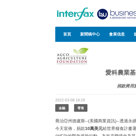
首頁
新聞稿中心
會展信息
愛科農業基
捐款將用
2022-03-08 18:29
金融
零售
喬治亞州德盧斯--(美國商業資訊)--透
今天宣佈，捐款
10
萬美元
給世界糧食計畫署