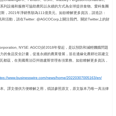
的全系列設備和服務可協助農民以永續的方式為全球提供食物。愛科集團
盧斯，2021年淨銷售額為111億美元。如欲瞭解更多資訊，請造訪：
動，請在Twitter: @AGCOCorp上關注我們。關於Twitter上的財
poration, NYSE: AGCO)於2018年發起，是以預防和減輕饑餓問題
力的食品安全計畫，促進永續的農業發展，並在邊緣化農耕社區建立
登瓦都茲，在美國喬治亞州德盧斯管理各項業務。如欲瞭解更多資訊，
ttps://www.businesswire.com/news/home/20220307005163/en/
本。譯文僅供方便瞭解之用，煩請參照原文，原文版本乃唯一具法律