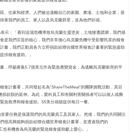
及其鄰國受衝突影響的家庭提供糧食援助。
區、住家和經濟。人們被迫逃離自己的家園、農場、土地和企業，甚
牽掛著我們的員工、家人以及烏克蘭群眾，並為他們祈禱。
atkin表示：「看到這場危機導致烏克蘭生靈塗炭，土地慘遭蹂躪，我們感
食是我們宗旨的核心，我們非常擔心烏克蘭危機中受影響民眾的糧食
計畫，我們正動員各方立即捐款給聯合國世界糧食計畫署的緊急援助
庭提供糧食援助。」
畫，呼籲募集5.7億美元作為緊急應變資金，為逃離烏克蘭衝突的平
計畫署，共同發起名為“ShareTheMeal”的團隊挑戰活動，其目
總捐款額的延伸。為此，愛科員工和有關利害關係者可以以個人或團
緊急救濟和糧食援助。55美分就能提供每日一餐。
：「我們的首要任務是保護我們的烏克蘭員工及其家人。然後，我們的共同關注
們很高興能夠捐款給聯合國世界糧食計畫署，並透過我們的
們的員工也有機會為烏克蘭的緊急糧食援助獻上愛心。」