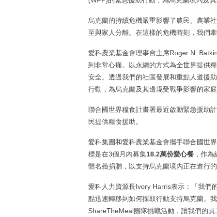
(WFP)的緊急援助行動，為烏克蘭境內
烏克蘭的持續危機嚴重影響了農民、農業社
至與家人分離。在這樣的危機時刻，我們
愛科農業基金會理事會主席Roger N. B
到非常心痛。以永續的方式為全世界提供糧
安全。透過我們的社區發展和重點人道援助
行動，為烏克蘭及其邊境受戰爭影響的家
聯合國世界糧食計畫署最近啟動緊急援助計
民提供糧食援助。
愛科集團和愛科農業基金會攜手聯合國世界糧食
標是在3個月內募集
18.2
萬份愛心餐
，作為
體名義捐贈，以支持烏克蘭境內正在進行的
愛科人力資源長Ivory Harris表示
點迅速轉移到如何採取行動支持烏克蘭。我
ShareTheMeal團隊挑戰活動，讓我