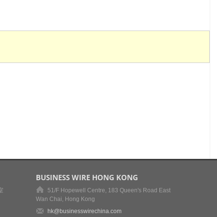
BUSINESS WIRE HONG KONG
室
51/F Hopewell Centre, 183 Queen's Road East
Wan Chai, Hong Kong
hk@businesswirechina.com