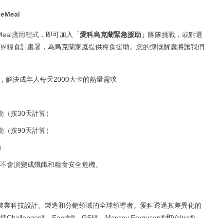
heMeal
heMeal應用程式，即可加入「
愛科烏克蘭緊急援助」
團隊挑戰，或點選
界糧食計畫署，為烏克蘭家庭提供糧食援助。您的慷慨解囊將讓我們
，解決成年人每天2000大卡的熱量需求
物（按30天計算）
物（按90天計算）
物
機不會演變成饑餓和糧食安全危機。
和精準農業科技設計、製造和分銷領域的全球領導者。愛科透過其差異化的
nger®、Fendt®、GSI®、Massey Ferguson®和Valtra®。