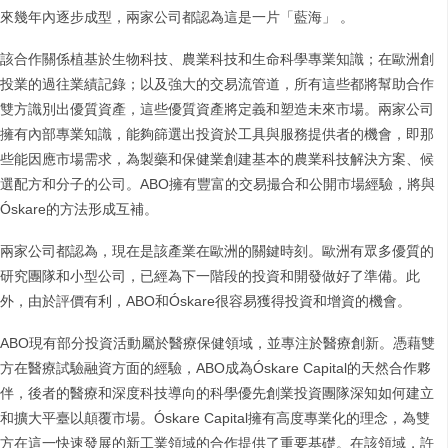
來幾年內逐步成型，兩家公司都認為這是一片「藍海」 。
該合作關係植基於生物科技、農業科技和生命科學專業知識；在歐洲創
投業的過往業績記錄；以及強大的交易流管道，所有這些都將幫助合作
雙方識別出優質資產，這些優質資產將定義和塑造未來市場。兩家公司
擁有內部專業知識，能夠篩選出投資於工具與服務提供者的機會，即那
些能因應市場需求，為製藥和保健業創建基本的農業科技解決方案、候
選配方和分子的公司。ABO擁有豐富的交易撮合和公開市場經驗，將與
Óskare的方法形成互補。
兩家公司都認為，現在是該產業在歐洲的關鍵時刻。歐洲有眾多優質的
研究團隊和小型公司，已經為下一階段的投資和開發做好了準備。此
外，由於評價有利，ABO和Óskare很容易獲得投資和增資的機會。
ABO現有部分投資活動屬於醫療保健領域，並專注於醫療創新。憑藉雙
方在醫療試驗融資方面的經驗，ABO成為Óskare Capital的天然合作夥
伴，後者的醫療和深度科技導向的科學優先創業投資團隊深知如何建立
和擴大平臺以顛覆市場。Óskare Capital擁有高度專業化的理念，為雙
方在這一快速發展的新工業領域的合作提供了重要基礎。在該領域，許