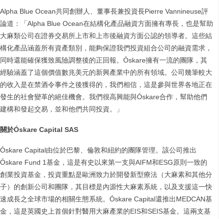
Alpha Blue Ocean共同創辦人、董事長兼投資長Pierre Vannineuse評
論道：「Alpha Blue Ocean在結構化產品融資方面擁有專長，也是幫助
大麻類公司在證券交易所上市和上市後融資方面公認的領導者。這些結
構化產品涵蓋所有資產類別，能夠保證我們投資組合公司的融資需求，
同時還能確保獲致風險調整後的正回報。Óskare擁有一流的團隊，其
經驗涵蓋了這個價值數兆美元的新興產業中的所有領域。公司幾筆較大
的收入是在禁酒令事件之後獲得的，我們相信，這是參與世界各地正在
發生的社會變革的絕佳機會。我們很高興能與Óskare合作，幫助他們
建構和發起交易，並和他們共同投資。」
關於
Óskare Capital SAS
Óskare Capital由位於巴黎、倫敦和紐約的團隊管理。該公司推出
Óskare Fund 1基金，這是有史以來第一支與AIFM和ESG原則一致的
創業投資基金，投資重點是歐洲致力於開發新型療法（大麻素和其他分
子）的創新公司和團隊，其目標是內源性大麻素系統，以及支援這一快
速成長之全球市場的相關生態系統。Óskare Capital還推出MEDCAN基
金，這是英國史上首個針對醫用大麻產業的EIS和SEIS基金。這兩支基