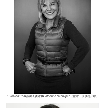
EuroMediCom創辦人兼總裁Catherine Decuyper（照片：玫琳凱公司）