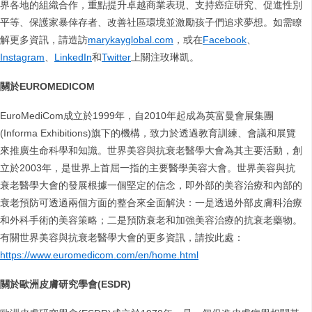
界各地的組織合作，重點提升卓越商業表現、支持癌症研究、促進性別
平等、保護家暴倖存者、改善社區環境並激勵孩子們追求夢想。如需瞭
解更多資訊，請造訪
marykayglobal.com
，或在
Facebook
、
Instagram
、
LinkedIn
和
Twitter
上關注玫琳凱。
關於
EUROMEDICOM
EuroMediCom成立於1999年，自2010年起成為英富曼會展集團
(Informa Exhibitions)旗下的機構，致力於透過教育訓練、會議和展覽
來推廣生命科學和知識。世界美容與抗衰老醫學大會為其主要活動，創
立於2003年，是世界上首屈一指的主要醫學美容大會。世界美容與抗
衰老醫學大會的發展根據一個堅定的信念，即外部的美容治療和內部的
衰老預防可透過兩個方面的整合來全面解決：一是透過外部皮膚科治療
和外科手術的美容策略；二是預防衰老和加強美容治療的抗衰老藥物。
有關世界美容與抗衰老醫學大會的更多資訊，請按此處：
https://www.euromedicom.com/en/home.html
關於歐洲皮膚研究學會
(ESDR)