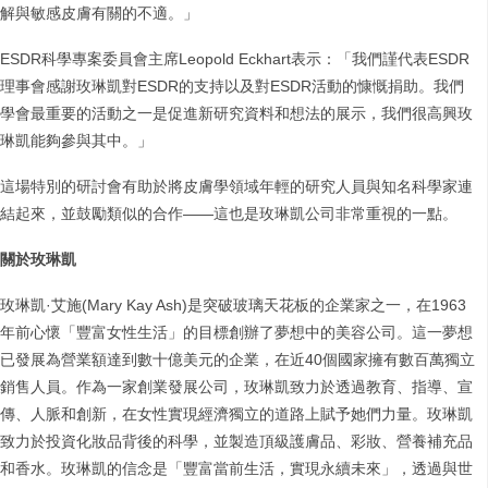
解與敏感皮膚有關的不適。」
ESDR科學專案委員會主席Leopold Eckhart表示：「我們謹代表ESDR
理事會感謝玫琳凱對ESDR的支持以及對ESDR活動的慷慨捐助。我們
學會最重要的活動之一是促進新研究資料和想法的展示，我們很高興玫
琳凱能夠參與其中。」
這場特別的研討會有助於將皮膚學領域年輕的研究人員與知名科學家連
結起來，並鼓勵類似的合作——這也是玫琳凱公司非常重視的一點。
關於玫琳凱
玫琳凱·艾施(Mary Kay Ash)是突破玻璃天花板的企業家之一，在1963
年前心懷「豐富女性生活」的目標創辦了夢想中的美容公司。這一夢想
已發展為營業額達到數十億美元的企業，在近40個國家擁有數百萬獨立
銷售人員。作為一家創業發展公司，玫琳凱致力於透過教育、指導、宣
傳、人脈和創新，在女性實現經濟獨立的道路上賦予她們力量。玫琳凱
致力於投資化妝品背後的科學，並製造頂級護膚品、彩妝、營養補充品
和香水。玫琳凱的信念是「豐富當前生活，實現永續未來」，透過與世