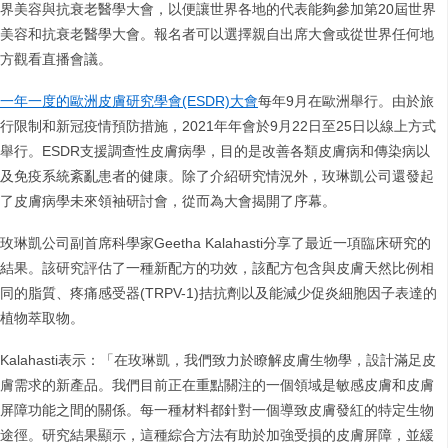
界美容與抗衰老醫學大會，以便讓世界各地的代表能夠參加第20屆世界
美容和抗衰老醫學大會。報名者可以選擇親自出席大會或從世界任何地
方觀看直播會議。
一年一度的歐洲皮膚研究學會
(ESDR)
大會
每年9月在歐洲舉行。由於旅
行限制和新冠疫情預防措施，2021年年會於9月22日至25日以線上方式
舉行。ESDR支援調查性皮膚病學，目的是改善各類皮膚病和傳染病以
及免疫系統紊亂患者的健康。除了介紹研究情況外，玫琳凱公司還發起
了皮膚病學未來領袖研討會，從而為大會揭開了序幕。
玫琳凱公司副首席科學家Geetha Kalahasti分享了最近一項臨床研究的
結果。該研究評估了一種新配方的功效，該配方包含與皮膚天然比例相
同的脂質、疼痛感受器(TRPV-1)拮抗劑以及能減少促炎細胞因子表達的
植物萃取物。
Kalahasti表示：「在玫琳凱，我們致力於瞭解皮膚生物學，設計滿足皮
膚需求的新產品。我們目前正在重點關注的一個領域是敏感皮膚和皮膚
屏障功能之間的關係。每一種材料都針對一個導致皮膚發紅的特定生物
途徑。研究結果顯示，這種綜合方法有助於加強受損的皮膚屏障，並緩