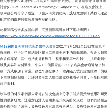
研究學會(ESDR)合作，在其第50屆年會上贊助了皮膚病學未來領袖研
討會(
Future Leaders in Dermatology Symposium
)。在這次會議上，
玫琳凱公司分享了最近一項臨床研究的結果，該研究證明了某種化妝品
配方能夠緩解與敏感皮膚有關的症狀。
此新聞稿包含多媒體內容。完整新聞稿可在以下網址查閱：
https://www.businesswire.com/news/home/20220113005071/en/
第
19
屆世界美容與抗衰老醫學大會
於2021年9月16日至18日在蒙地卡
羅舉辦，並得到了摩納哥阿爾貝二世親王殿下的慷慨贊助。與會人員來
自多個專業，其中包括皮膚科醫生、整形和美容外科醫生、抗衰老醫生
以及美容和全科醫生。來自130個國家的8,300多名與會者透過線上和
線下方式參加了會議。數位平臺提供了一種身臨其境的虛擬體驗，與線
下展覽相輔相成，允許與會者加入數位展覽並觀看研討會，不受距離或
旅行限制。
玫琳凱的科學家們很自豪地在這次會議上分享了關於視黃醇使用和耐受
性的最新研究。透過對亞洲人使用漸進式視黃醇化規程，他們的整體皮
膚外觀得到了改善，發炎後色素沉澱也有所減少。發炎後色素沉澱是使