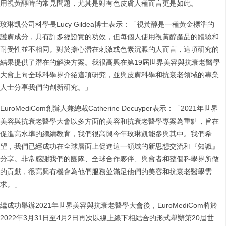
用視黃醇時的常見問題，尤其是對有色皮膚人種而言更是如此。
玫琳凱公司科學長Lucy Gildea博士表示：「視黃醇是一種黃金標準的
護膚成分，具有許多經證實的功效，但每個人使用視黃醇產品的體驗和
耐受性並不相同。對於擔心潛在刺激或色素沉澱的人而言，這項研究的
結果提供了潛在的解決方案。我很高興在第19屆世界美容與抗衰老醫學
大會上向全球科學界介紹這項研究，並與皮膚科學和抗衰老領域的專業
人士分享我們的創新研究。」
EuroMediCom創辦人兼總裁Catherine Decuyper表示：「2021年世界
美容與抗衰老醫學大會以多方面的美容和抗衰老醫學專案為重點，旨在
促進高水準的繼續教育，我們很高興今年玫琳凱能參與其中。我們希
望，我們已經成功在全球層面上促進這一領域的新思想交流和『知識』
分享。非常感謝我們的團隊、全球合作夥伴、與會者和整個科學界所做
的貢獻，很高興有機會為他們服務並滿足他們的美容和抗衰老醫學需
求。」
繼成功舉辦2021年世界美容與抗衰老醫學大會後，EuroMediCom將於
2022年3月31日至4月2日再次以線上線下相結合的形式舉辦第20屆世