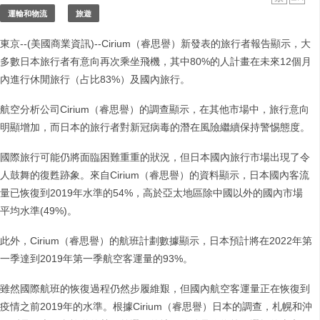
運輸和物流
旅遊
東京--(美國商業資訊)--Cirium（睿思譽）新發表的旅行者報告顯示，大
多數日本旅行者有意向再次乘坐飛機，其中80%的人計畫在未來12個月
內進行休閒旅行（占比83%）及國內旅行。
航空分析公司Cirium（睿思譽）的調查顯示，在其他市場中，旅行意向
明顯增加，而日本的旅行者對新冠病毒的潛在風險繼續保持警惕態度。
國際旅行可能仍將面臨困難重重的狀況，但日本國內旅行市場出現了令
人鼓舞的復甦跡象。來自Cirium（睿思譽）的資料顯示，日本國內客流
量已恢復到2019年水準的54%，高於亞太地區除中國以外的國內市場
平均水準(49%)。
此外，Cirium（睿思譽）的航班計劃數據顯示，日本預計將在2022年第
一季達到2019年第一季航空客運量的93%。
雖然國際航班的恢復過程仍然步履維艱，但國內航空客運量正在恢復到
疫情之前2019年的水準。根據Cirium（睿思譽）日本的調查，札幌和沖