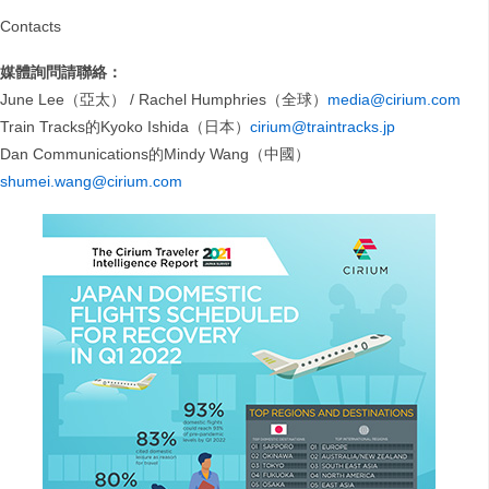
Contacts
媒體詢問請聯絡：
June Lee（亞太） / Rachel Humphries（全球）
media@cirium.com
Train Tracks的Kyoko Ishida（日本）
cirium@traintracks.jp
Dan Communications的Mindy Wang（中國）
shumei.wang@cirium.com