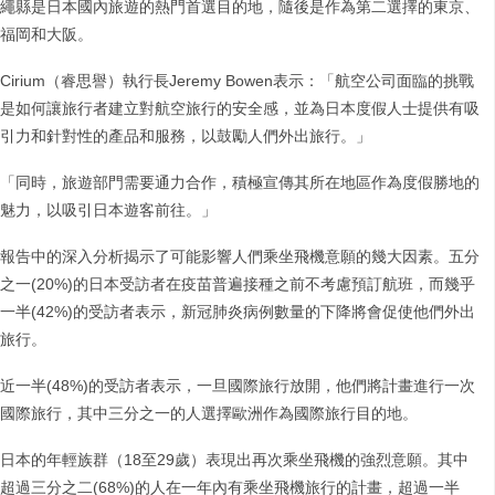
繩縣是日本國內旅遊的熱門首選目的地，隨後是作為第二選擇的東京、
福岡和大阪。
Cirium（睿思譽）執行長Jeremy Bowen表示：「航空公司面臨的挑戰
是如何讓旅行者建立對航空旅行的安全感，並為日本度假人士提供有吸
引力和針對性的產品和服務，以鼓勵人們外出旅行。」
「同時，旅遊部門需要通力合作，積極宣傳其所在地區作為度假勝地的
魅力，以吸引日本遊客前往。」
報告中的深入分析揭示了可能影響人們乘坐飛機意願的幾大因素。五分
之一(20%)的日本受訪者在疫苗普遍接種之前不考慮預訂航班，而幾乎
一半(42%)的受訪者表示，新冠肺炎病例數量的下降將會促使他們外出
旅行。
近一半(48%)的受訪者表示，一旦國際旅行放開，他們將計畫進行一次
國際旅行，其中三分之一的人選擇歐洲作為國際旅行目的地。
日本的年輕族群（18至29歲）表現出再次乘坐飛機的強烈意願。其中
超過三分之二(68%)的人在一年內有乘坐飛機旅行的計畫，超過一半