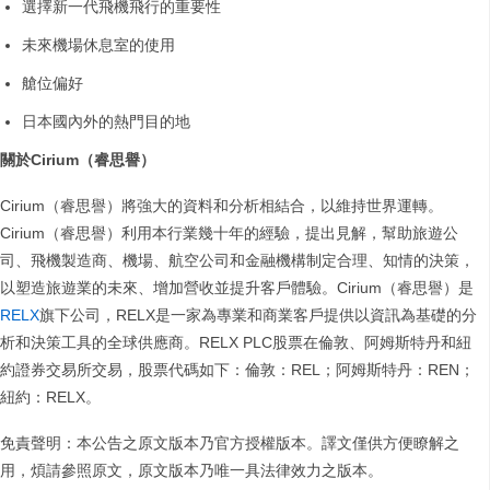
選擇新一代飛機飛行的重要性
未來機場休息室的使用
艙位偏好
日本國內外的熱門目的地
關於
Cirium
（睿思譽）
Cirium（睿思譽）將強大的資料和分析相結合，以維持世界運轉。
Cirium（睿思譽）利用本行業幾十年的經驗，提出見解，幫助旅遊公
司、飛機製造商、機場、航空公司和金融機構制定合理、知情的決策，
以塑造旅遊業的未來、增加營收並提升客戶體驗。Cirium（睿思譽）是
RELX
旗下公司，RELX是一家為專業和商業客戶提供以資訊為基礎的分
析和決策工具的全球供應商。RELX PLC股票在倫敦、阿姆斯特丹和紐
約證券交易所交易，股票代碼如下：倫敦：REL；阿姆斯特丹：REN；
紐約：RELX。
免責聲明：本公告之原文版本乃官方授權版本。譯文僅供方便瞭解之
用，煩請參照原文，原文版本乃唯一具法律效力之版本。