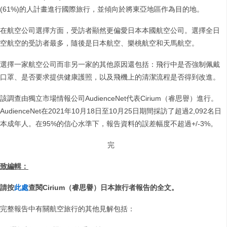
(61%)的人計畫進行國際旅行，並傾向於將東亞地區作為目的地。
在航空公司選擇方面，受訪者顯然更偏愛日本本國航空公司。選擇全日
空航空的受訪者最多，隨後是日本航空、樂桃航空和天馬航空。
選擇一家航空公司而非另一家的其他原因還包括：飛行中是否強制佩戴
口罩、是否要求提供健康護照，以及飛機上的清潔流程是否得到改進。
該調查由獨立市場情報公司AudienceNet代表Cirium（睿思譽）進行。
AudienceNet在2021年10月18日至10月25日期間採訪了超過2,092名日
本成年人。在95%的信心水準下，報告資料的誤差幅度不超過+/-3%。
完
致編輯：
請按
此處
查閱
Cirium
（睿思譽）日本旅行者報告的全文。
完整報告中有關航空旅行的其他見解包括：