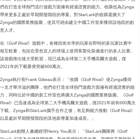
們在打造全球熱門流行遊戲方面擁有經過證實的能力。收購也為Zynga
帶來更多正處於早期開發階段的專案。對StarLark的收購還擴大了
Zynga的國際業務版圖，使其可經由建立中國工作室來獲得該地區的創
意人才。
在《
Golf Rival
》遊戲中，各種技術水準的玩家在即時的多玩家比賽中
相互較量，包括在景色宜人的球場上使用客製化裝備進行的多人比賽。
該遊戲推出後大受歡迎，現已成為全球第二大手機高爾夫遊戲，僅
2021年的下載量便突破600萬次。
Zynga執行長Frank Gibeau表示：「收購《
Golf Rival
》使Zynga獲得
一支才華洋溢的團隊，他們在打造全球熱門遊戲方面擁有經過證實的能
力，同時位於中國的新工作室也將擴大Zynga的國際業務版圖。《
Golf
Rival
》已迅速成為全球第二大手機高爾夫遊戲，僅2021年就有600萬次
下載。Zynga和StarLark攜手合作之後，有足夠能力推動《Golf Rival》
以及處於早期開發階段的其他新專案加速成長。」
StarLark創辦人兼總經理Henry You表示：「StarLark團隊將《
Golf