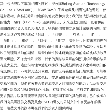
其中包括與以下事項相關的陳述：擬收購Beijing StarLark Technology
Co., Ltd. (“StarLark”)、《
Golf Rival
》手機遊戲及相關的其他遊戲、智
慧財產權、業務記錄和指定的其他資產和負債；我們達成預期收購利益
的能力，包括《
Golf Rival
》遊戲的成長、未來遊戲的開發、吸引和留
住關鍵的開發人員及其他人員；收購的價格和交易預計完成的時間。前
瞻性陳述通常包括諸如「預計」、「計畫 」、「打算 」、「將 」、
「預期 」、「相信 」、「目標 」、「期望 」等詞語，同時未來時態的
陳述也通常具有前瞻性。這些前瞻性陳述並非未來業績的保證，只是反
映了管理層當前的期望。這些前瞻性陳述所涵蓋事項的達成或成功涉及
重大風險、不確定性和假設，我們的實際結果可能與預測或暗示的結果
有重大差異。這些前瞻性陳述是根據我們在此新聞稿發佈之時可獲知的
資訊做出的，不可對其過分依賴。我們沒有義務更新此類陳述。可能導
致實際結果有所不同的因素包括：交易完成條件的滿足和我們及時完成
交易的能力；我們有效整合並達成交易之預期收益的能力；以及與交易
相關的訴訟和/或監管行動的風險。有關這些風險、不確定性和假設的
更多資訊，以及可能導致實際結果與預期不同的其他因素，已在或將在
我們向美國證券交易委員會(“SEC”)遞交的公開文件中有更詳細的描
述，這些文件的副本可在我們的投資人關係網站