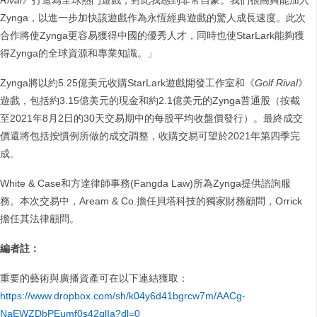
Rival
》打造為全球熱門遊戲，對此我感到非常自豪。我們很高興能加入
Zynga，以進一步加快該遊戲作為永恆經典遊戲的驚人成長速度。此次
合作將使Zynga更容易獲得中國的優秀人才，同時也使StarLark能夠獲
得Zynga的全球資源和專業知識。」
Zynga將以約5.25億美元收購StarLark遊戲開發工作室和《
Golf Rival
》
遊戲，包括約3.15億美元的現金和約2.1億美元的Zynga普通股（按截
至2021年8月2日的30天交易期中的每股平均收盤價發行）。最終成交
價還將包括按慣例所做的成交調整，收購交易可望於2021年第四季完
成。
White & Case和方達律師事務(Fangda Law)所為Zynga提供諮詢服
務。本次交易中，Aream & Co.擔任貝塔科技的獨家財務顧問，Orrick
擔任其法律顧問。
編者註：
重要的藝術與廣播資產可在以下連結獲取：
https://www.dropbox.com/sh/k04y6d41bgrcw7m/AACg-
NaEWZDbPEumf0s42qlIa?dl=0