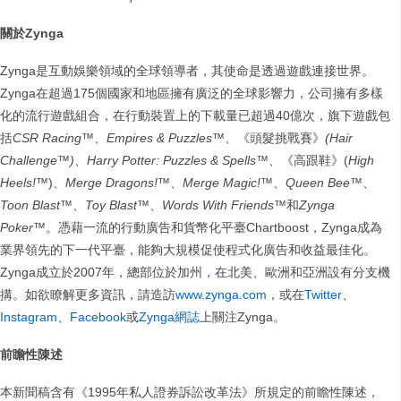
關於
Zynga
Zynga是互動娛樂領域的全球領導者，其使命是透過遊戲連接世界。
Zynga在超過175個國家和地區擁有廣泛的全球影響力，公司擁有多樣
化的流行遊戲組合，在行動裝置上的下載量已超過40億次，旗下遊戲包
括
CSR Racing
™、
Empires & Puzzles
™、《頭髮挑戰賽》
(Hair
Challenge
™
)
、
Harry Potter: Puzzles & Spells
™、《高跟鞋》(
High
Heels!
™)、
Merge Dragons!
™、
Merge Magic!
™、
Queen Bee
™、
Toon Blast
™、
Toy Blast
™、
Words With Friends
™和
Zynga
Poker
™。憑藉一流的行動廣告和貨幣化平臺Chartboost，Zynga成為
業界領先的下一代平臺，能夠大規模促使程式化廣告和收益最佳化。
Zynga成立於2007年，總部位於加州，在北美、歐洲和亞洲設有分支機
搆。如欲瞭解更多資訊，請造訪
www.zynga.com
，或在
Twitter
、
Instagram
、
Facebook
或
Zynga網誌
上關注Zynga。
前瞻性陳述
本新聞稿含有《1995年私人證券訴訟改革法》所規定的前瞻性陳述，