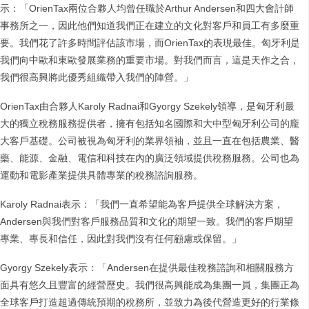
示：「OrienTax兩位合夥人均曾任職於Arthur Andersen和四大會計師
事務所之一，因此他們知道我們正在建立的文化對客戶和員工有多麼重
要。我們花了許多時間評估該市場，而OrienTax的表現最佳。匈牙利是
我們向中歐和東歐發展業務的重要市場。對我們而言，這是天作之合，
我們很高興將此優秀組織帶入我們的陣營。」
OrienTax由合夥人Karoly Radnai和Gyorgy Szekely領導，是匈牙利最
大的獨立稅務服務提供者，擁有包括知名國際和大中型匈牙利公司的龐
大客戶基礎。公司被視為匈牙利的業界領袖，並且一直在包括農業、醫
藥、能源、金融、電信和科技在內的廣泛領域提供稅務服務。公司也為
運動和電影產業提供具體專業的稅務諮詢服務。
Karoly Radnai表示：「我們一直希望能為客戶提供全球解決方案，
Andersen與我們對客戶服務品質和文化的期望一致。我們的客戶期望
專業、專長和信任，因此對我們沒有任何顧慮或保留。」
Gyorgy Szekely表示：「Andersen在提供最佳稅務諮詢和相關服務方
面具有悠久且豐富的經營歷史。我們很高興能成為集團一員，集團正為
全球客戶打造超過傳統預期的稅務所，並致力為後代營造更好的行業條