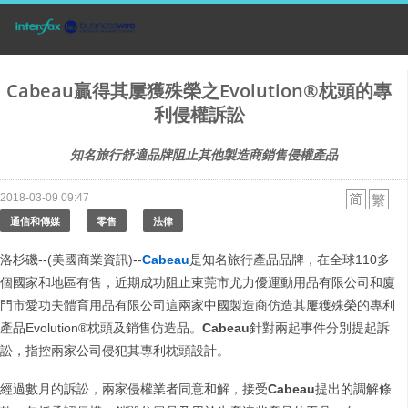
Cabeau贏得其屢獲殊榮之Evolution®枕頭的專
利侵權訴訟
知名旅行舒適品牌阻止其他製造商銷售侵權產品
2018-03-09 09:47
通信和傳媒
零售
法律
洛杉磯--(美國商業資訊)--
Cabeau
是知名旅行產品品牌，在全球110多
個國家和地區有售，近期成功阻止東莞市尤力優運動用品有限公司和廈
門市愛功夫體育用品有限公司這兩家中國製造商仿造其屢獲殊榮的專利
產品Evolution®枕頭及銷售仿造品。
Cabeau
針對兩起事件分別提起訴
訟，指控兩家公司侵犯其專利枕頭設計。
經過數月的訴訟，兩家侵權業者同意和解，接受
Cabeau
提出的調解條