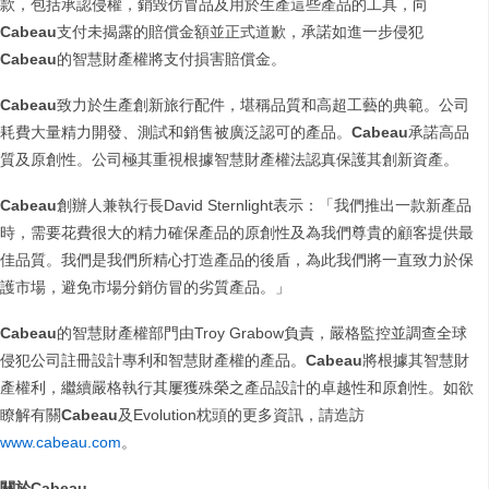
款，包括承認侵權，銷毀仿冒品及用於生產這些產品的工具，向
Cabeau
支付未揭露的賠償金額並正式道歉，承諾如進一步侵犯
Cabeau
的智慧財產權將支付損害賠償金。
Cabeau
致力於生產創新旅行配件，堪稱品質和高超工藝的典範。公司
耗費大量精力開發、測試和銷售被廣泛認可的產品。
Cabeau
承諾高品
質及原創性。公司極其重視根據智慧財產權法認真保護其創新資產。
Cabeau
創辦人兼執行長David Sternlight表示：「我們推出一款新產品
時，需要花費很大的精力確保產品的原創性及為我們尊貴的顧客提供最
佳品質。我們是我們所精心打造產品的後盾，為此我們將一直致力於保
護市場，避免市場分銷仿冒的劣質產品。」
Cabeau
的智慧財產權部門由Troy Grabow負責，嚴格監控並調查全球
侵犯公司註冊設計專利和智慧財產權的產品。
Cabeau
將根據其智慧財
產權利，繼續嚴格執行其屢獲殊榮之產品設計的卓越性和原創性。如欲
瞭解有關
Cabeau
及Evolution枕頭的更多資訊，請造訪
www.cabeau.com
。
關於
Cabeau