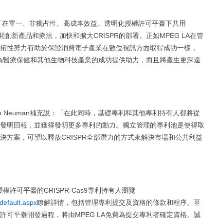
n表示：「在單一、非獨占性、高成本效益、透明化授權許可平臺下共用
開創新產品和療法，加快和擴大CRISPR的部署。正如MPEG LA在管
拓性努力有助於保證消費電子產業在數位視訊方面取得成功一樣，
樣可以為醫療保健和其他生物科技產業的成功提供助力，而且將產生更深遠
stin Neuman補充說：「在此同時，基礎專利和其他專利持有人都將從
發明回報，並獲得發明更多專利的動力。獨立管理的專利池是使得取
決方案，可望以釋放CRISPR全部潛力的方式來解決市場和公共利益
權許可平臺的CRISPR-Cas9專利持有人瀏覽
default.aspx
瞭解詳情，包括管理專利提交及資格的條款和程序。至
可平臺開發過程，將由MPEG LA免費為提交專利者確定資格。誠