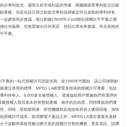
完成初步專利提交。儘管出於市場利益的考慮，將繼續接受專利提交以確
財產權，但是在該日期之前提交專利並經確定符合資格的專利持有
起參加初步會議，探討創建CRISPR-Cas9聯合授權許可平臺之聯
擔任何義務，也無需做出任何承諾，包括出席未來會議，符合資格的
可平臺。
技術平臺的一站式授權許可證提供商。從1990年代開始，該公司便開創
廣泛使用的標準。MPEG LA經營眾多技術的授權許可專案，包括
30名專利持有人、6,000多名被授權人。透過協助用戶實施他們所選擇的
，讓被授權人取得基本的智慧財產權、操作的自由度，同時降低他們遭
性。同時，幫助發明者、研究機構和其他技術所有人獲得回報，加快
授權許可成本。除消費電子產品之外，MPEG LA還在發展先進鋰
分子診斷和寡核苷酸治療方面的授權許可創投機會。更多資訊，請瀏