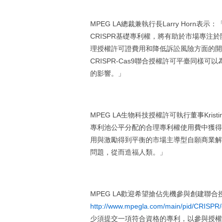
MPEG LA總裁兼執行長Larry Hor
CRISPR基礎專利權，將有助於市場專注於
理授權許可證費用和降低訴訟風險方面的開
CRISPR-Cas9聯合授權許可平臺同
的影響。」
MPEG LA生物科技授權許可執行董事Kri
專利池公平分配的合理專利權使用費中獲得
用與激勵得到平衡的市場主導型自願商業解
問題，從而造福人類。」
MPEG LA歡迎希望搶佔先機參與創建聯合授
http://www.mpegla.com/main/pid/CRISPR/
少須提交一項符合資格的專利，以參與授權許