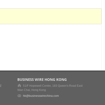
BUSINESS WIRE HONG KONG
室
51/F Hopewell Centre, 183 Queen's Road East
Wan Chai, Hong Kong
hk@businesswirechina.com