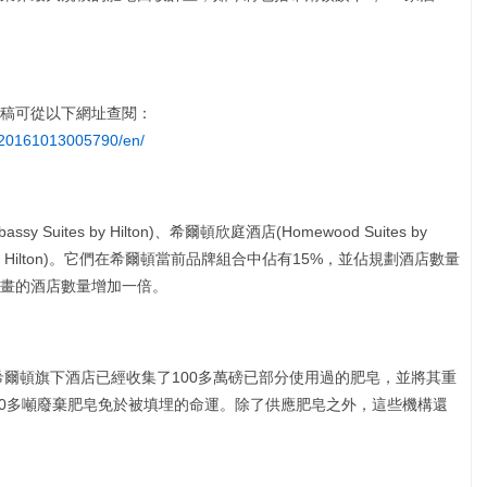
稿可從以下網址查閱：
/20161013005790/en/
ites by Hilton)、希爾頓欣庭酒店(Homewood Suites by
tes by Hilton)。它們在希爾頓當前品牌組合中佔有15%，並佔規劃酒店數量
計畫的酒店數量增加一倍。
爾頓旗下酒店已經收集了100多萬磅已部分使用過的肥皂，並將其重
70多噸廢棄肥皂免於被填埋的命運。除了供應肥皂之外，這些機構還