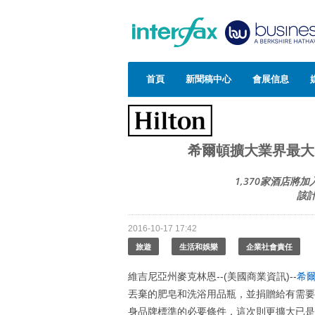
首頁
新聞稿中心
會展信息
希爾頓擴大業界最大
1,370家酒店將
該計
2016-10-17 17:42
旅遊
生活和娛樂
企業社會責任
維吉尼亞州麥克林恩--(美國商業資訊)--
希
丟棄的肥皂和洗浴用品瓶，並捐贈給有需要
身品牌標準的必要條件，這次則更擴大已是