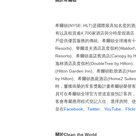
關於希爾頓
希爾頓(NYSE: HLT)是國際最具知名
有以及租賃逾4,700家酒店與分時度假酒店
戶提供優質服務的傳統。希爾頓全球擁有十三大卓
Resorts)、華爾道夫酒店及度假村(Waldorf Ast
Resorts)、希爾頓嘉諾賓酒店(Canopy by Hil
逸林酒店及度假村(DoubleTree by Hilton
(Hilton Garden Inn)、希爾頓歡朋酒店(Hamp
by Hilton)、希爾頓惠庭酒店(Home2 Suites
時，屢獲殊榮的常客獎勵計畫希爾頓榮譽客會®(
員可在希爾頓全球官方管道直接預訂客房，
客會專屬應用程式登記入住、選擇房間、使
並在
Facebook
、
Twitter
、
YouTube
、
Flickr
關於
Clean the World