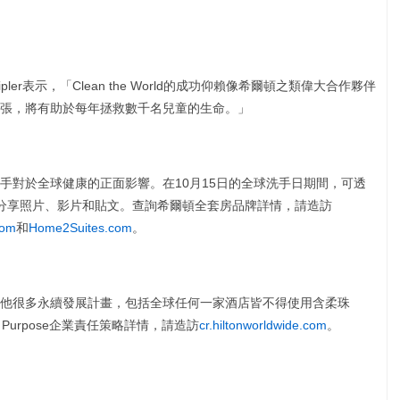
 Seipler表示，「Clean the World的成功仰賴像希爾頓之類偉大合作夥伴
張，將有助於每年拯救數千名兒童的生命。」
手對於全球健康的正面影響。在10月15日的全球洗手日期間，可透
shingDay分享照片、影片和貼文。查詢希爾頓全套房品牌詳情，請造訪
com
和
Home2Suites.com
。
他很多永續發展計畫，包括全球任何一家酒店皆不得使用含柔珠
with Purpose企業責任策略詳情，請造訪
cr.hiltonworldwide.com
。