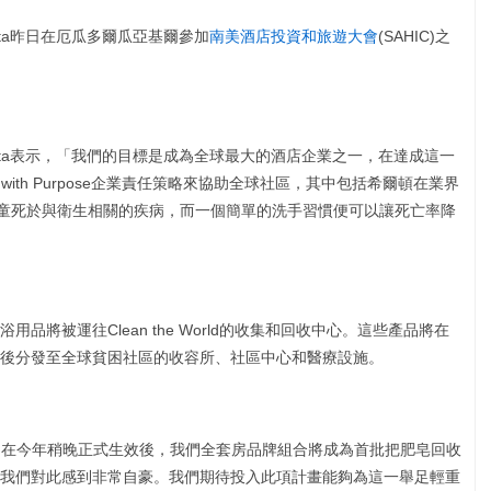
ssetta昨日在厄瓜多爾瓜亞基爾參加
南美酒店投資和旅遊大會
(SAHIC)之
 Nassetta表示，「我們的目標是成為全球最大的酒店企業之一，在達成這一
 with Purpose企業責任策略來協助全球社區，其中包括希爾頓在業界
兒童死於與衛生相關的疾病，而一個簡單的洗手習慣便可以讓死亡率降
將被運往Clean the World的收集和回收中心。這些產品將在
後分發至全球貧困社區的收容所、社區中心和醫療設施。
表示，「在今年稍晚正式生效後，我們全套房品牌組合將成為首批把肥皂回收
我們對此感到非常自豪。我們期待投入此項計畫能夠為這一舉足輕重