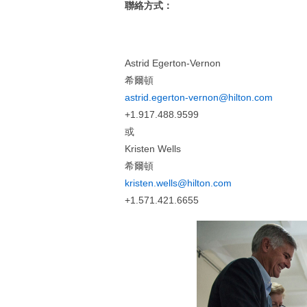
聯絡方式：
Astrid Egerton-Vernon
希爾頓
astrid.egerton-vernon@hilton.com
+1.917.488.9599
或
Kristen Wells
希爾頓
kristen.wells@hilton.com
+1.571.421.6655