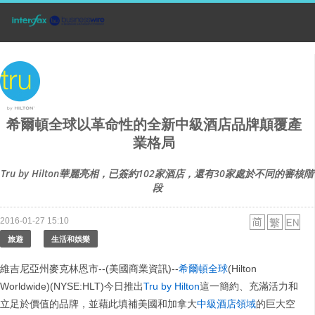
希爾頓全球以革命性的全新中級酒店品牌顛覆產
業格局
Tru by Hilton華麗亮相，已簽約102家酒店，還有30家處於不同的審核階
段
2016-01-27 15:10
旅遊
生活和娛樂
維吉尼亞州麥克林恩市--(美國商業資訊)--
希爾頓全球
(Hilton
Worldwide)(NYSE:HLT)今日推出
Tru by Hilton
這一簡約、充滿活力和
立足於價值的品牌，並藉此填補美國和加拿大
中級酒店領域
的巨大空