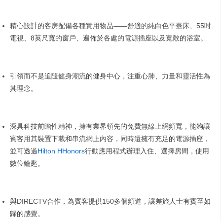
精心設計的客房配備各種實用物品——舒適的純白色平臺床、55吋
電視、8英尺寬的窗戶、遍佈於各處的電源插座以及寬敞的浴室。
引領而不是追隨健身潮流的健身中心，注重心肺、力量和靈活性為
其理念。
深具科技前瞻性精神，擁有業界領先的免費無線上網頻寬，能夠讓
賓客用其裝置下載和串流網上內容，同時還擁有充足的電源插座，
並可透過
Hilton HHonors
行動應用程式辦理入住、選擇房間，使用
數位鑰匙。
與DIRECTV合作，為賓客提供150多個頻道，讓差旅人士有賓至如
歸的感覺。