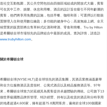
造社交互動氛圍，其公共空間包括由四個區域組成的開放式大廳，賓客
可在其中工作、娛樂、休息和用餐。酒店的設計旨在吸引不同年齡層的
賓客，他們將享用免費的設施，包括早餐、咖啡和茶；可選擇以行動裝
置辦理入住和使用數位鑰匙；多功能的健身中心；高速無線上網。全天
候營業的販賣部將出售單杯式紅酒和啤酒、零食和簡餐。Tru by Hilton
是希爾頓全球市場領先的品牌組合中最新的成員。查詢詳情，請造訪
www.trubyhilton.com
。
關於希爾頓全球
希爾頓全球(NYSE:HLT)是全球領先的酒店集團，其酒店業務涵蓋豪華
和全方位服務酒店及度假村、公寓式酒店以及精品服務酒店等。97年
來，希爾頓全球致力於延續其為賓客提供卓越體驗的傳統。公司旗下13
個世界級國際品牌所管理、特許經營、持有以及租賃的酒店和分時享用
的地產超過4,600家，擁有超過75.8萬間客房，遍佈於全球100個國家