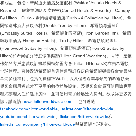
和地區，包括：華爾道夫酒店及度假村 (Waldorf Astoria Hotels &
Resorts) 、康萊德酒店及度假村(Conrad Hotels & Resorts)、Canopy
By Hilton、Curio - 希爾頓精選酒店(Curio - A Collection by Hilton)、希
爾頓逸林酒店及度假村(DoubleTree by Hilton)、希爾頓尊盛酒店
(Embassy Suites Hotels)、希爾頓花園酒店(Hilton Garden Inn)、希爾
頓歡朋酒店(Hampton Hotels)、Tru by Hilton、希爾頓欣庭酒店
(Homewood Suites by Hilton)、希爾頓惠庭酒店(Home2 Suites by
Hilton)和希爾頓分時度假俱樂部(Hilton Grand Vacations)。同時，屢獲
殊榮的客戶忠誠度計畫希爾頓榮譽客會(Hilton HHonors®)亦由希爾頓
全球管理。直接透過希爾頓首選管道預訂客房的希爾頓榮譽客會會員將
享受多種福利，包括免費標準Wi-Fi，以及僅透過業界領先的希爾頓榮
譽客會應用程式才可享用的數位娛樂設施。榮譽客會會員可使用該應用
程式辦理入住和選擇房間，並可使用電子鑰匙進入房間。欲取得更多資
訊，請造訪
news.hiltonworldwide.com
，也可透過
facebook.com/hiltonworldwide
、
twitter.com/hiltonworldwide
、
youtube.com/hiltonworldwide
、
flickr.com/hiltonworldwide
和
linkedin.com/company/hilton-worldwide
與希爾頓全球聯絡。