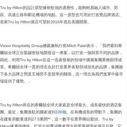
Tru by Hilton的設計原型擁有較強的適應性，能夠輕易融入城市、郊
區、高速公路和鄰近機場的地點。這一原型也可用於打造雙品牌酒店。
首家Tru by Hilton酒店可望於2016年底在美國開業。
Vision Hospitality Group總裁兼執行長Mitch Patel表示，「我們看到希
爾頓全球正在緊鑼密鼓地開發這一專案，以打造一個與眾不同的品牌，
因此，利用Tru by Hilton在這一迅速發展的領域中擴展集團業務順理成
章。希爾頓全球一貫的理念在於打造業界各類領域領先的品牌，集團旗
下各大品牌之間是互補而不是競爭的關係，這一理念為我們進軍中級市
場提供了優勢。」
Tru by Hilton所在的希爾頓全球大家庭是全球最大、成長最快的酒店集
團。最近，集團進駐的國家達到
100個
。在有機成長的帶動下，集團的
在建客房數量達到27.5萬間**，這一數字在業界獨佔鰲頭。Tru by
Hilton將遵循傳統，打造出顛覆消費者理念和業界標準的酒店品牌，它