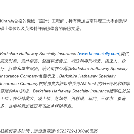
Kiran為合格的機械（設計）工程師，持有新加坡南洋理工大學創業學
碩士學位以及英國特許保險學會的保險文憑。
Berkshire Hathaway Specialty Insurance (
www.bhspecialty.com
)
提供
商業財產、意外傷害、醫療專業責任、行政和專業行業、擔保人、旅
行、計畫和屋主保險。該公司在亞洲以
Berkshire Hathaway Specialty
Insurance Company
名義承保
，
Berkshire Hathaway Specialty
Insurance Company
在財務實力評級中獲得
AM Best
的
A++
評級和標準
普爾的
AA+
評級。
Berkshire Hathaway Specialty Insurance
總部位於波
士頓，在亞特蘭大、波士頓、芝加哥、洛杉磯、紐約、三藩市、多倫
多、香港和新加坡設有地區承保辦事處。
欲瞭解更多詳情
，
請透過電話
+8523729-1300
或電郵