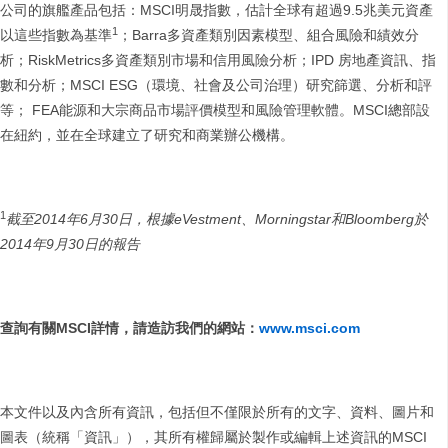
公司的旗艦產品包括：MSCI明晟指數，估計全球有超過9.5兆美元資產
1
以這些指數為基準
；Barra多資產類別因素模型、組合風險和績效分
析；RiskMetrics多資產類別市場和信用風險分析；IPD 房地產資訊、指
數和分析；MSCI ESG（環境、社會及公司治理）研究篩選、分析和評
等； FEA能源和大宗商品市場評價模型和風險管理軟體。MSCI總部設
在紐約，並在全球建立了研究和商業辦公機構。
1
截至
2014
年
6
月
30
日，根據
eVestment
、
Morningstar
和
Bloomberg
於
2014
年
9
月
30
日的報告
查詢有關
MSCI
詳情，請造訪我們的網站：
www.msci.com
本文件以及內含所有資訊，包括但不僅限於所有的文字、資料、圖片和
圖表（統稱「資訊」），其所有權歸屬於製作或編輯上述資訊的MSCI