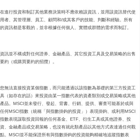
在進行投資和制訂其他業務決策時不應依賴該資訊，並用該資訊替代使
用者、其管理層、員工、顧問和/或其客戶的技能、判斷和經驗。所有
的資訊都是客觀的，並非根據任何個人、實體或群體的需求而制訂。
資訊並不構成對任何證券、金融產品、其它投資工具及交易策略的出售
要約（或購買要約的招攬）。
您無法直接投資某個指數，而只能透過以該指數為基礎的第三方投資工
具（如存在的話）來投資由某一指數代表的資產類別或交易策略或其他
產品。MSCI並未發行、發起、背書、行銷、提供、審查可能基於或與
任何MSCI指數（統稱「與指數掛鉤的投資」）表現掛鉤、或利用MSCI
指數表現謀取投資回報的任何基金、ETF、衍生工具或其他證券、投
資、金融產品或交易策略，也沒有就此類產品以其他方式表達過任何觀
點。MSCI並不能保證所有與指數掛鉤的投資能夠精確地追蹤指數表