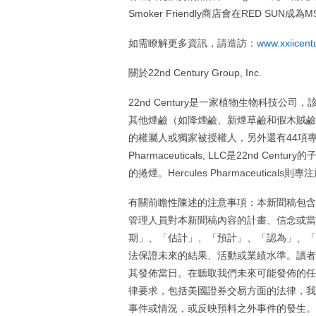
Smoker Friendly商店會在RED SUN
如需瞭解更多資訊，請造訪：
www.xxiicent
關於22nd Century Group, Inc.
22nd Century是一家植物生物科技
其他煙鹼（如降煙鹼、新煙草鹼和假木賊鹼）的含
的權屬人或獨家被授權人，另外還有44項專利在申請中。
Pharmaceuticals, LLC是22nd Ce
的捲煙。Hercules Pharmaceutica
有關前瞻性陳述的注意事項：本新聞稿包含前瞻性資
管理人員對本新聞稿內容的計畫、信念或當
期」、「估計」、「預計」、「認為」、「
法保證未來的結果、活動或業績水準。讀者
其發佈當日。在聽取我們未來可能發佈的任
律要求，包括美國證券交易方面的法律，我
事件或情況，或反映預料之外事件的發生。讀