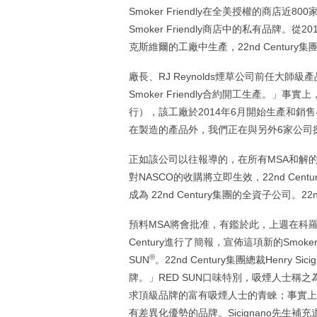
Smoker Friendly在全美授權的商店
Smoker Friendly商店中的私有品牌。從
克斯維爾的工廠中生產，22nd Century
廠長、RJ Reynolds煙草公司前任大師級產
Smoker Friendly合約開工生產。
行），該工廠於2014年6月開始生產和銷售
在製造的產品外，我們正在與另外6家公司
正如該公司以往報導的，在所有MSA和解的州執行N
對NASCO的收購將立即生效，22nd Centur
成為 22nd Century集團的全資子公司。2
預料MSA將會批准，有鑑於此，上週在科羅拉多州
Century進行了簡報，宣佈這項新的Smoker F
®
SUN
。22nd Century集團總裁Henry Si
牌。」RED SUN口味特別，吸煙人士稱之
求頂級品牌的富有吸煙人士的青睞；事實上
有差異化優勢的品牌。Sicignano先