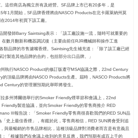
近800家。這些商店為獨立所有及經營。SF品牌上市已有20多年，是
2015年1月開始，SF品牌香煙將由NASCO Products在北卡羅萊納州莫
集團在2014年初買下該工廠。
品開發師Barry Saintsing表示：「該工廠設施一流，隨時可就重要的
」事實上，在數月翻新和機器調試後（主要由前任RJR機械師和操作工進
各類品牌的市售濾嘴香煙。Saintsing先生補充道：「除了該工廠已經
探討製造其他品牌的合約，包括部分出口品牌。」
ASCO Product的修訂版遵守MSA協議之際，22nd Century
y的頂級品牌將由NASCO Products生產。屆時，NASCO Products將
2nd Century的管理層預期此舉即將發生。
博爾德舉行的Smoker Friendly煙草節和會議上，22nd
riendly製造協議，並向Smoker Friendly的零售商推介 RED
cignano III報告說：「Smoker Friendly零售商很喜歡我們的RED SUN品
為「史上最佳香煙」，有鑑於此，零售商相信，RED SUN將會受到追
，與最暢銷的市售品牌相比，這種頂級品牌對消費者而言是有意義且
生補充道：「根據我們在會議上收到的意見反應，我們預期有成百上千的