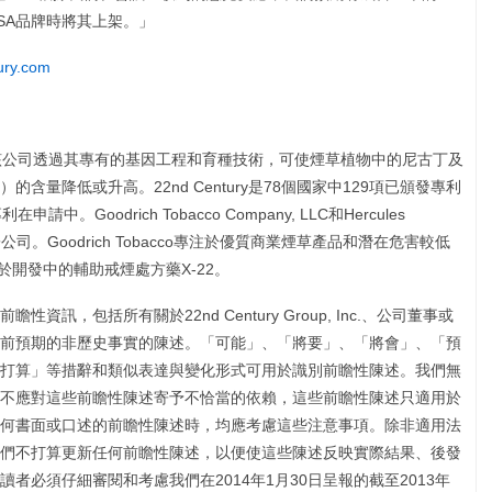
成為MSA品牌時將其上架。」
ury.com
公司，該公司透過其專有的基因工程和育種技術，可使煙草植物中的尼古丁及
量降低或升高。22nd Century是78個國家中129項已頒發專利
Goodrich Tobacco Company, LLC和Hercules
ntury的子公司。Goodrich Tobacco專注於優質商業煙草產品和潛在危害較低
ls則專注於開發中的輔助戒煙處方藥X-22。
訊，包括所有關於22nd Century Group, Inc.、公司董事或
前預期的非歷史事實的陳述。「可能」、「將要」、「將會」、「預
打算」等措辭和類似表達與變化形式可用於識別前瞻性陳述。我們無
不應對這些前瞻性陳述寄予不恰當的依賴，這些前瞻性陳述只適用於
何書面或口述的前瞻性陳述時，均應考慮這些注意事項。除非適用法
們不打算更新任何前瞻性陳述，以便使這些陳述反映實際結果、後發
者必須仔細審閱和考慮我們在2014年1月30日呈報的截至2013年