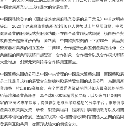
會），展現100場以上的主題會議和26萬平方公尺的國際展覽，將成為
中國健康產業史上規模最大的會展集群。
中國國務院發表的《關於促進健康服務業發展的若干意見》中首次明確
提出，2020年健康服務業總產值達到8兆人民幣以上的發展目標。中國
健康產業的服務模式與服務功能正在向全產業鏈模式轉變，橫向融合與
縱向整合趨勢逐步凸顯，原料藥、中間體與製劑的上下游聯合，藥品與
醫療器材業務的相互整合，工商聯手合作趨勢已向整個產業鏈延伸，企
業面臨的商業環境將日趨豐富，合作對象、合作機會以及合作模式都將
大量增加，創新元素與跨界合作將應運而生。
中國醫藥集團總公司是中國中央管理的中國最大醫藥集團，而國藥勵展
是全球最具規模的展覽會主辦機構勵展博覽集團的成員公司，為順應產
業趨勢，推出tHIS高峰會。在全面貫通產業鏈的同時加入最高規格的學
術論壇和產業高峰會，為全球6,000家精選參展商，以及來自140個國
家的15萬名專業觀眾，提供創新思維與策略構想的分享平台，推動健康
產業在政策與投資、研發、製造與經銷、臨床應用與繼續教育以及相關
服務等領域的發展。透過實現其中各相關領域和利害關係人之間的協同
發展與互動共用，從而形成強大的價值合力。