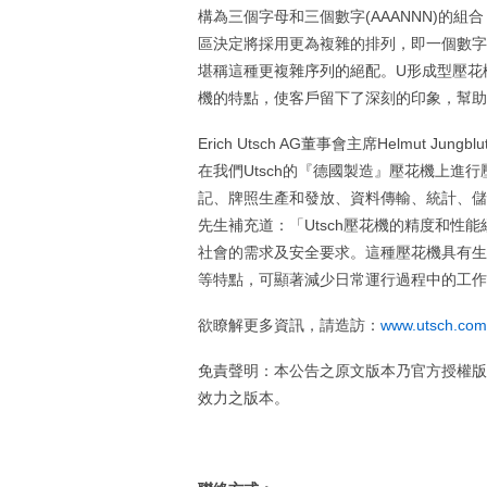
構為三個字母和三個數字(AAANNN)的組
區決定將採用更為複雜的排列，即一個數字、
堪稱這種更複雜序列的絕配。U形成型壓花
機的特點，使客戶留下了深刻的印象，幫助U
Erich Utsch AG董事會主席Helmu
在我們Utsch的『德國製造』壓花機上進
記、牌照生產和發放、資料傳輸、統計、儲存
先生補充道：「Utsch壓花機的精度和性
社會的需求及安全要求。這種壓花機具有生
等特點，可顯著減少日常運行過程中的工作
欲瞭解更多資訊，請造訪：
www.utsch.com
免責聲明：本公告之原文版本乃官方授權版
效力之版本。