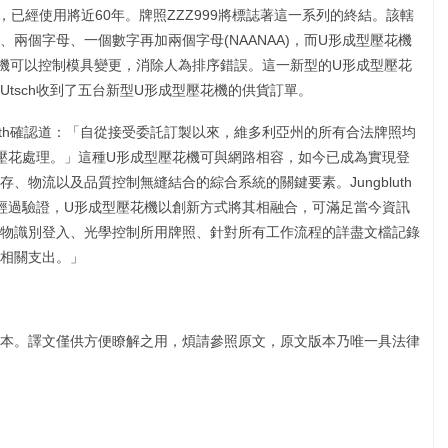
合，已經使用將近60年。牌照ZZZ999將標誌著這一系列的終結。該轄
兩個字母、一個數字再加兩個字母(NAANAA)，而U形成型壓花機
機可以控制模具變更，消除人為排序錯誤。這一新型的U形成型壓花
tsch收到了五台新型U形成型壓花機的供貨訂單。
t Jungbluth確認道：「自從接受委託訂製以來，維多利亞州的所有合法牌照均
行壓花處理。」這種U形成型壓花機可與網路相容，如今已成為實現登
、物流以及品質控制無縫結合的綜合系統的關鍵要素。Jungbluth
能經過驗證，U形成型壓花機以創新方式將其相融合，可滿足當今資訊
物識別登入、光學控制所用牌照、針對所有工作流程的詳盡文檔記錄
相關支出。」
本。譯文僅供方便瞭解之用，煩請參照原文，原文版本乃唯一具法律