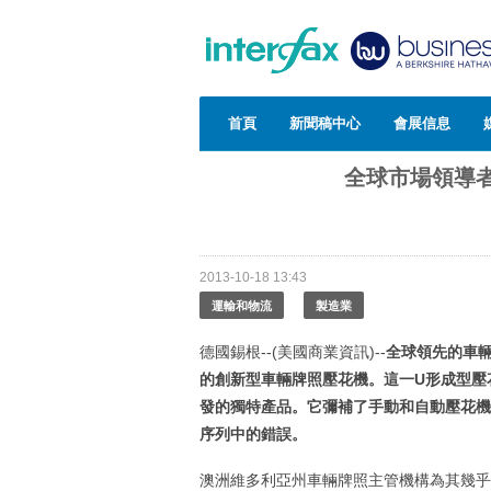
首頁
新聞稿中心
會展信息
全球市場領導者
2013-10-18 13:43
運輸和物流
製造業
德國錫根--(美國商業資訊)--
全球領先的車
的創新型車輛牌照壓花機。這一
U
形成型壓
發的獨特產品。它彌補了手動和自動壓花機
序列中的錯誤。
澳洲維多利亞州車輛牌照主管機構為其幾乎