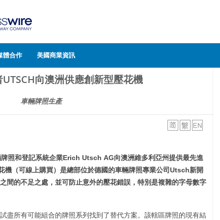
媒體合作
美國商業資訊
UTSCH向澳洲供應創新型壓花機
車輛牌照生產
輛牌照和登記系統企業
Erich Utsch
AG
向澳洲維多利亞州提供最先進
花機（可線上購買）是總部位於德國的車輛牌照專業公司
Utsch
新開
之間的不足之處，並可防止意外的壓花錯誤，特別是複雜的字母數字
試盡所有可能組合的牌照系列找到了替代方案。該轄區牌照的現有結