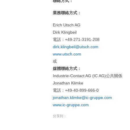
聯絡方式：
業務聯絡方式：
Erich Utsch AG
Dirk Klingbeil
電話：+49-271-3191-208
dirk.klingbeil@utsch.com
www.utsch.com
或
媒體聯絡方式：
Industrie-Contact AG (IC AG)公共關係
Jonathan Klimke
電話：+49-40-899-666-0
jonathan.klimke@ic-gruppe.com
www.ic-gruppe.com
分享到：