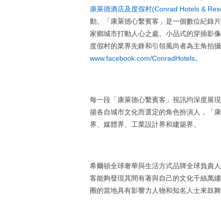
康萊德酒店及度假村(Conrad Hotels & Reso
動。「康萊德心繫賓客」是一個數位紀錄片
家鄉城市打動人心之處。小品式的穿插影像(v
度假村的業界先鋒和引領風尚者為主角拍攝
www.facebook.com/ConradHotels
。
每一段「康萊德心繫賓客」視訊均深度展現
揚各自城市文化而選定的角色扮演人，「康
界、媒體界、工業設計界和建築界。
希爾頓全球奢華與生活方式品牌全球負責人John
客能夠發現其間有著與自己的文化千絲萬縷
圈的當地具有影響力人物和知名人士來鼓舞