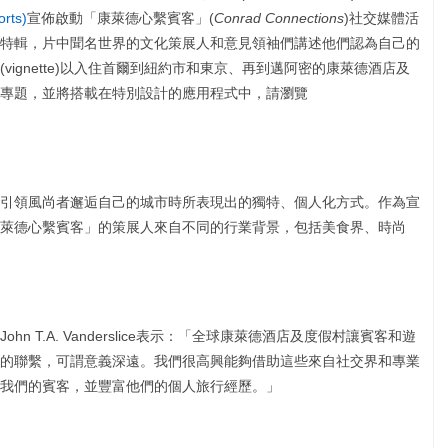
rts)
宣佈啟動「康萊德心繫賓客」(
Conrad Connections
)社交媒體活
特輯，片中聞名世界的文化策展人和意見領袖們講述他們認為自己的
ignette)以入住首爾到紐約市和東京、再到邁阿密的康萊德酒店及
專題，並將搭載在特別設計的應用程式中，請瀏覽
引領風尚者邂逅自己的城市時所表現出的獨特、個人化方式。作為宣
萊德心繫賓客」的策展人來自不同的行業背景，包括美食界、時尚
 T.A. Vanderslice表示：「全球康萊德酒店及度假村讓賓客和遊
的聯繫，可謂意義深遠。我們很高興能夠借助這些來自社交界和專業
我們的賓客，並豐富他們的個人旅行經歷。」