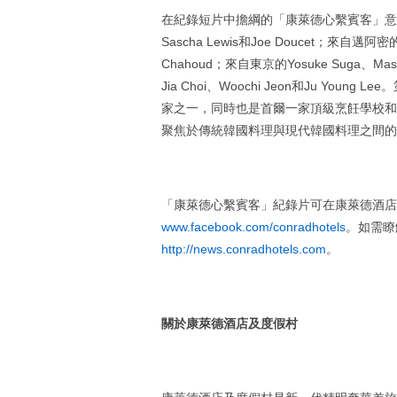
在紀錄短片中擔綱的「康萊德心繫賓客」意見領袖包括：
Sascha Lewis和Joe Doucet；來自邁阿密的Ely
Chahoud；來自東京的Yosuke Suga、Masa
Jia Choi、Woochi Jeon和Ju Yo
家之一，同時也是首爾一家頂級烹飪學校和旅遊公司
聚焦於傳統韓國料理與現代韓國料理之間的
「康萊德心繫賓客」紀錄片可在康萊德酒店及
www.facebook.com/conradhotels
。如需瞭
http://news.conradhotels.com
。
關於康萊德酒店及度假村