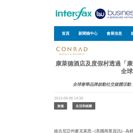
首頁
新聞稿中心
會展信息
康萊德酒店及度假村透過「康
全球
全球奢華品牌啟動社交媒體活動
2013-09-06 14:39
旅遊
生活和娛樂
維吉尼亞州麥克萊恩--(美國商業資訊)--為精明