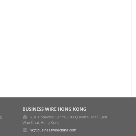
BUSINESS WIRE HONG KONG
室
51/F Hopewell Centre, 183 Queen's Road East
Wan Chai, Hong Kong
hk@businesswirechina.com