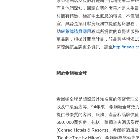
康萊德酒店及度假村是新一代精明奢華差旅
而且他們深知，回歸自我的奢華才是人生最
村擁有精緻、極富本土氣息的環境，不僅能
宜。無論是預訂客房服務或提醒起床服務，
助
康萊德禮賓應用
程式所提供的直覺式服務
華品牌，根據其開發計畫，該品牌將增添1
需瞭解該品牌更多資訊，請至
http://news.
關於希爾頓全球
希爾頓全球是國際最具知名度的酒店管理公
以及中級酒店等。94年來，希爾頓全球致
提供最優質的客房、服務、產品和品牌價值。
650, 000間客房，包括：華爾道夫酒店及度假村 (W
(Conrad Hotels & Resorts)、希爾頓酒
(DoubleTree by Hilton)、希爾頓尊盛酒店(E