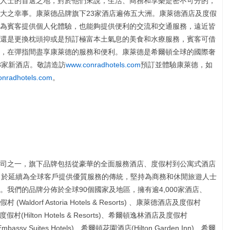
人士的首選之地，對於他們來說，生活、商務和享樂是密不可分的，
大之幸事。康萊德品牌旗下23家酒店遍佈五大洲。康萊德酒店及度假
為賓客提供個人化體驗，也能夠提供便利的交流和交通服務，遠近皆
還是更換枕頭抑或是預訂極富本土氣息的美食和水療服務，賓客可借
，在彈指間盡享康萊德的服務和便利。康萊德是希爾頓全球的國際奢
3家新酒店。敬請造訪
www.conradhotels.com
預訂並體驗康萊德，如
conradhotels.com
。
司之一，旗下品牌包括從豪華的全面服務酒店、度假村到公寓式酒店
力於延續為全球客戶提供優質服務的傳統，堅持為商務和休閒旅遊人士
我們的品牌分佈於全球90個國家及地區，擁有逾4,000家酒店、
aldorf Astoria Hotels & Resorts) 、康萊德酒店及度假村
店及度假村(Hilton Hotels & Resorts)、希爾頓逸林酒店及度假村
mbassy Suites Hotels)、希爾頓花園酒店(Hilton Garden Inn)、希爾