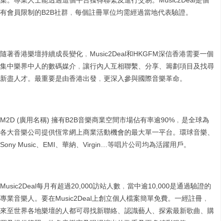
集。專業人士能透過這個平台獲得聯繫及進行交易。Music2Deal是個
有會員限制的B2B社群﹐每個註冊單位均需經過當地代表驗證。
隨著香港樂壇持續成長變化﹐Music2Deal和HKGFM深信香港需要一個
集中樂界中人的數碼媒介﹐讓行內人互相聯繫、分享、籌劃項目及找尋
新盡人才。最重要是由香港出發﹐更深入參與國際音樂革命。
M2D (廣用名稱) 擁有B2B音樂商業空間市場佔有率逾90%﹐是全球為
各大音樂公司提供恆常網上商業活動機會的最大單一平台。環球音樂、
Sony Music、EMI、華納、Virgin…等唱片公司均為活躍用戶。
Music2Deal每月有超過20,000訪站人數﹐當中逾10,000是通過驗證的
專業音樂人。要在Music2Deal上創立個人檔案簡單免費。一經註冊﹐
來至世界各地樂壇的人都可尋找新聯絡、認識藝人、探索最新歌曲、購