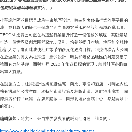
Bazaar
）等相關媒體如都已在
TECOM
其他的
9
個自由區中運作，我們
也期望其他品牌陸續加入。」
杜拜設計區的目標是成為中東地區設計、時裝和奢侈品行業的重要目的
地，並且為人們提供一個專門面向區域客戶服務的設計領域心臟地區。
TECOM 投資公司正在為這些行業量身打造一個優越的環境，其願景是
打造一個世界級創意圈群聚地，吸引、培養並提升本地、地區和全球性
設計人才，進而達成使杜拜繁榮的多元化經濟目標。阿拉伯聯合大公國
在旅遊業的實力為杜拜這一新的設計、時裝和奢侈品地區的興建奠定了
強而有力的基礎，而對杜拜 2020 年旅遊目標的實現，該設計區必將做
出重大貢獻。
在設施方面，杜拜設計區將包括住宅、商業、零售和酒店，同時區內也
擁有迥異的公共空間、獨特的街道設施及林蔭走道。河畔漫步廣場、國
際酒店和精品旅館、品牌店購物區、圓形劇場及會議中心，都是開發中
的亮點。
編輯須知：
隨文附上來自業界參與者的輔助性引述，請查閱：
http://www.dubaidesigndistrict.com/industry-quotes