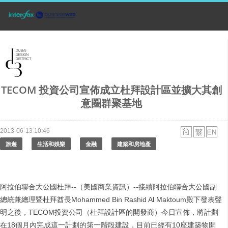
TECOM 投資公司宣佈成立杜拜設計區並擴大其創
意圈群聚基地
2013-06-13 10:46
旅遊
生活和娛樂
金融
建築和房地產
阿拉伯聯合大公國杜拜--（美國商業資訊）--接續阿拉伯聯合大公國副
總統兼總理暨杜拜酋長Mohammed Bin Rashid Al Maktoum殿下發表聲
明之後，TECOM投資公司（杜拜設計區的開發商）今日宣佈，將計劃
在18個月內完成這一計劃的第一階段建設，目前已經有10座建築物開