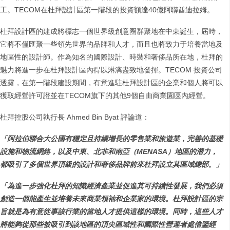
工。TECOM在杜拜設計區第一階段的投資額達40億阿聯酋迪拉姆。
杜拜設計區的建成將標志一個世界級創意圈群聚地在中東誕生，屆時，
它將不僅匯聚一些領先世界的品牌和人才，而且也將致力于培養當地及
地區性的設計師。作為知名的國際設計、時裝和奢侈品所在地，杜拜的
魅力將進一步在杜拜設計區內得以淋漓盡致地發揮。TECOM 投資公司
透露，在第一階段建設期間，有意進駐杜拜設計區的企業和個人將可以
獲取經營許可證並在TECOM旗下的其他9個自由商業園區內經營。
杜拜控股公司執行長 Ahmed Bin Byat 評論道：
「阿拉伯聯合大公國有穩定且持續增長的零售業和旅遊業，完善的基礎
設施和物流網絡，以及中東、北非和南亞（
MENASA
）地區的潛力，
都吸引了多個世界頂級的設計和奢侈品牌前來杜拜設立其區域總部。」
「為進一步強化杜拜的知識經濟產業並促進其可持續性發展，我們必須
創造一個能產生並培養未來商業領袖和企業家的環境。杜拜設計區的宗
旨就是為有意從事該行業的當地人才提供這樣的環境。同時，這些人才
將能夠從那些被吸引到該地區的頂尖區域性和國際性營運者處借鑒經