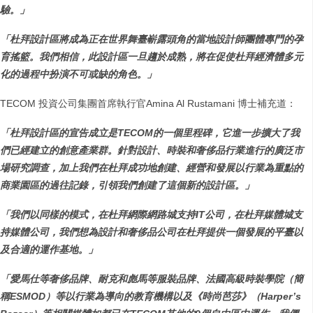
驗。」
「杜拜設計區將成為正在世界舞臺嶄露頭角的當地設計師團體專門的孕
育搖籃。我們相信，此設計區一旦趨於成熟，將在促使杜拜經濟體多元
化的過程中扮演不可或缺的角色。」
TECOM 投資公司集團首席執行官Amina Al Rustamani 博士補充道：
「杜拜設計區的宣告成立是
TECOM
的一個里程碑，它進一步擴大了我
們已經建立的創意產業群。針對設計、時裝和奢侈品行業進行的廣泛市
場研究調查，加上我們在杜拜成功地創建、經營和發展以行業為重點的
商業園區的過往記錄，引領我們創建了這個新的設計區。」
「我們以同樣的模式，在杜拜網際網路城支持
IT
公司，在杜拜媒體城支
持媒體公司，我們想為設計和奢侈品公司在杜拜提供一個發展的平臺以
及合適的運作基地。」
「愛馬仕等奢侈品牌、耐克和彪馬等服裝品牌、法國高級時裝學院（簡
稱
ESMOD
）等以行業為導向的教育機構以及《時尚芭莎》（
Harper’s