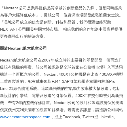
「Nextant 公司是業界提供品質卓越的創新產品的先鋒，但是同時能夠
為客戶大幅降低成本」，長城公司一位資深市場開發總監劉蘭女士說。
「長城公司成立的信念是創新、科技和品質，我們很驕傲能幫助
NEXTANT公司開發中國大陸市場。 相信我們的合作能為中國客戶提供
更多商務出行的解決方案。」
關於
Nextant
航太航空公司
Nextant航太航空公司在2007年成立時的主要目的即是開發一個再造升
級現有飛機的專案。該公司被認為是全球首家在公務機市場引入再造飛
機這一全新概念的公司。Nextant 400XT公務機是在比奇 400A/XP機型
上重新製造的，配有威廉姆斯FJ44-3AP引擎和羅克韋爾柯林斯Pro
Line 21綜合航電系統。這款新飛機的空氣動力效率被大幅改進，包括
新設計的引擎艙、電塔及改進的引擎位置。400XT在交付時被列為新飛
機，帶有2年的整機保修計畫。Nextant公司的設計和製造設施位於美國
俄亥俄州克利夫蘭市的凱霍加縣機場。若需更多訊息，請造訪公司網站
www.nextantaerospace.com
，或上Facebook, Twitter或LinkedIn。