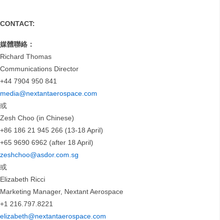
CONTACT:
媒體聯絡：
Richard Thomas
Communications Director
+44 7904 950 841
media@nextantaerospace.com
或
Zesh Choo (in Chinese)
+86 186 21 945 266 (13-18 April)
+65 9690 6962 (after 18 April)
zeshchoo@asdor.com.sg
或
Elizabeth Ricci
Marketing Manager, Nextant Aerospace
+1 216.797.8221
elizabeth@nextantaerospace.com