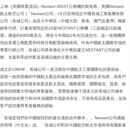
上海--(美國商業資訊)--Nextant 400XT公務機的製造商，美國Nextant
航太航空公司 (「Nextant公司」)今日宣佈指定中國長城工業集團有限
公司（長城公司）為其大中華區（中國大陸、香港、澳門及臺灣）獨家
銷售代理。計畫首期預定的18架NEXTANT公務機（三架確認15架備
選）價值約8900萬美元，將從今年開始2年內完成交付。這一批飛機將
包括普通公務配置和特殊任務配置兩種佈局。作為中國航太國際市場的
專業行銷公司，長城公司將承擔在大中華區建立NEXTANT公司的服
務、支援和零組件配送基礎設施的主要任務。
成立於1980年，長城公司一直活躍在中國航太工業國際化的最前線，
是唯一政府授權的中國航太產品和服務在國際市場的主承包商，為客戶
提供包括製造和發射衛星及航太系統、國際展覽、國際物流、貿易、旅
遊和招標幾大領域的專業服務.。營業額達幾十億美元的長城公司擁有
很強的技術實力和30年為國際市場提供安全，可靠和高品質產品，並為
客戶提供優秀售後服務的經驗。
「長城是我們在中國能找到的最合適的合作夥伴」， Nextant公司總裁
肖明博（中文名）說。「長城公司對於中國航空航太市場和現有國家基