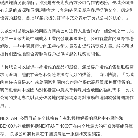
礎設施情況很瞭解，特別是有長期與西方公司合作的經驗。長城公司擁
有充足的資源和長期規劃能力，能夠確保長期為客戶提供安全、穩定和
優質的服務。首批18架飛機的訂單即充分表示了長城公司的決心。」
長城公司是最先開始與西方商業公司進行大量合作的中國公司之一，此
後並一直致力於中國航太工業的發展和國際化。公司有豐富的國際市場
經驗、一些中國最頂尖的工程技術人員及市場行銷專業人員。該公司以
擅長創造性地整合資源為客戶提供卓越的服務而聞名。
「長城公司以提供非常複雜的產品和服務、滿足客戶複雜的售後服務需
求而著稱。他們在金融和保險界擁有良好的聲譽」，肖明博說。「長城
的良好信譽是30年來為國際和國內合作夥伴提供高品質服務而獲得的。
我們也看到中國國內對包括空中急救等特殊用途飛機的強勁需求，長城
公司的技術專長以及分佈各地的業務網路將對推動市場開發發揮關鍵作
用。」
NEXTANT公司目前在全球擁有自有和授權經營的服務中心網路和
BE400系列飛機包括NEXTANT 400XT在內全球最大的可修護零組件庫
存。 長城公司將負責在中國擴展這一服務和支援網路。