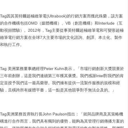
Tag因其英特爾超極緻筆電(Ultrabook)的行銷方案而獲此殊榮，該方案
的合作機構包括OMD（媒體機構）、VB（創意機構）和Interlude（互
動視頻體驗）。2012年，Tag主要從事英特爾超極緻筆電和可變形超極
緻筆電行銷方案在全球7大主要市場的文化諮詢、創譯、本土化、製作
和執行工作。
Tag 美洲業務董事總經理Peter Kuhn表示，「市場行銷創新大獎競賽於
三年前創辦，這是我們連續第三年獲其褒獎。我們感謝Intel對我們的肯
定並授予我們這一最高榮譽。我們擁有提供一流製作服務的規模和經
驗，且橫跨所有媒體平臺，這一點是其他競爭對手無法企及的。」
Tag美洲業務首席執行長John Paulson指出：「就與品牌商及其策略機
構進行合作而言，我們具有獨到的優勢，能夠為其管理行銷傳播方案的