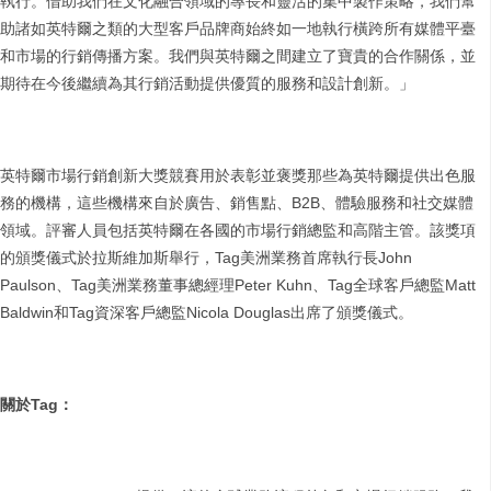
執行。借助我們在文化融合領域的專長和靈活的集中製作策略，我們幫
助諸如英特爾之類的大型客戶品牌商始終如一地執行橫跨所有媒體平臺
和市場的行銷傳播方案。我們與英特爾之間建立了寶貴的合作關係，並
期待在今後繼續為其行銷活動提供優質的服務和設計創新。」
英特爾市場行銷創新大獎競賽用於表彰並褒獎那些為英特爾提供出色服
務的機構，這些機構來自於廣告、銷售點、B2B、體驗服務和社交媒體
領域。評審人員包括英特爾在各國的市場行銷總監和高階主管。該獎項
的頒獎儀式於拉斯維加斯舉行，Tag美洲業務首席執行長John
Paulson、Tag美洲業務董事總經理Peter Kuhn、Tag全球客戶總監Matt
Baldwin和Tag資深客戶總監Nicola Douglas出席了頒獎儀式。
關於
Tag
：