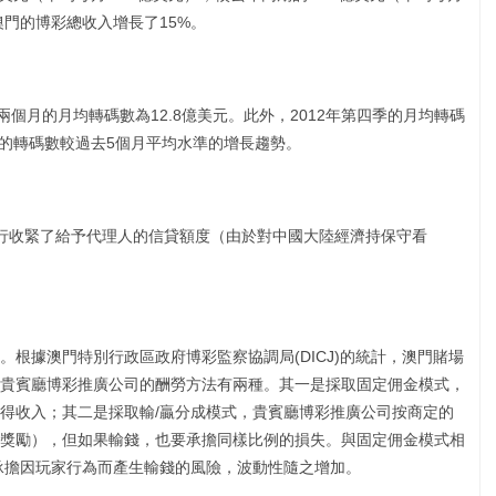
月澳門的博彩總收入增長了15%。
前兩個月的月均轉碼數為12.8億美元。此外，2012年第四季的月均轉碼
3月的轉碼數較過去5個月平均水準的增長趨勢。
行收緊了給予代理人的信貸額度（由於對中國大陸經濟持保守看
根據澳門特別行政區政府博彩監察協調局(DICJ)的統計，澳門賭場
於貴賓廳博彩推廣公司的酬勞方法有兩種。其一是採取固定佣金模式，
得收入；其二是採取輸/贏分成模式，貴賓廳博彩推廣公司按商定的
獎勵），但如果輸錢，也要承擔同樣比例的損失。與固定佣金模式相
承擔因玩家行為而產生輸錢的風險，波動性隨之增加。