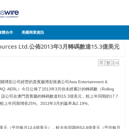
媒體合作
美國商業資訊
Resources Ltd.公佈2013年3月轉碼數達15.3億美元
博彩公司經營的貴賓廳博彩推廣公司Asia Entertainment &
ASDAQ: AERL）今日公佈了2013年3月份未經審計的轉碼數（Rolling
年3月，該公司在澳門貴賓廳的轉碼數達到15.3億美元，較上年同期的17.7
上年同期增長25%。2013年3月的贏率為2.19%。
8億美元（平均每月13.6億美元），較去年同期的53.8億美元（平均每月