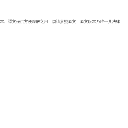
本。譯文僅供方便瞭解之用，煩請參照原文，原文版本乃唯一具法律