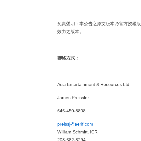
免責聲明：本公告之原文版本乃官方授權版
效力之版本。
聯絡方式：
Asia Entertainment & Resources Ltd.
James Preissler
646-450-8808
preissj@aerlf.com
William Schmitt, ICR
203-682-8294