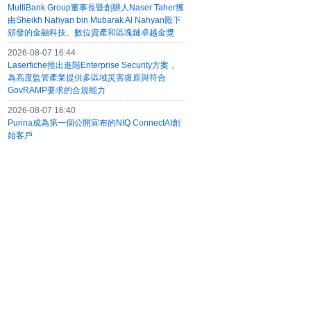
MultiBank Group董事長暨創辦人Naser Taher獲
由Sheikh Nahyan bin Mubarak Al Nahyan殿下
頒發的金融科技、數位資產和區塊鏈卓越金獎
2026-08-07 16:44
Laserfiche推出進階Enterprise Security方案，
為高度監管產業提供多區域災害復原與符合
GovRAMP要求的合規能力
2026-08-07 16:40
Purina成為第一個公開宣布的NIQ ConnectAI創
始客戶