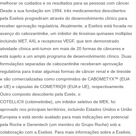
melhorar os cuidados e os resultados para as pessoas com câncer.
Desde a sua fundação em 1994, três medicamentos descobertos
pela Exelixis progrediram através do desenvolvimento clínico para
receber aprovação regulatória. Atualmente, a Exelixis está focada no
avanço do cabozantinibe, um inibidor de tirosinas-quinases múltiplas
incluindo MET, AXL e receptores VEGF, que tem demonstrado
atividade clínica anti-tumor em mais de 20 formas de cânceres e
está sujeito a um amplo programa de desenvolvimento clínico. Duas
formulações separadas de cabozantinibe receberam aprovação
regulatória para tratar algumas formas de câncer renal e de tireoide
e são comercializadas como comprimidos de CABOMETYX™ (EUA
e UE) e cápsulas de COMETRIQ® (EUA e UE), respectivamente.
Outro composto descoberto pela Exelix, o
COTELLIC® (cobimetinibe), um inibidor seletivo de MEK, foi
aprovado nos principais territórios, incluindo Estados Unidos e União
Europeia e está sendo avaliado para mais indicações em potencial
pela Roche e Genentech (um membro do Grupo Roche) sob a
colaboração com a Exelixis. Para mais informações sobre a Exelixis,