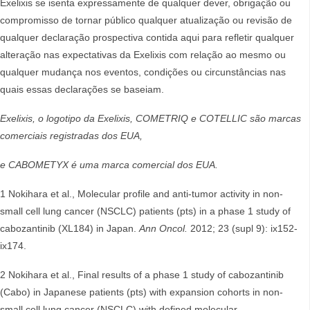
Exelixis se isenta expressamente de qualquer dever, obrigação ou
compromisso de tornar público qualquer atualização ou revisão de
qualquer declaração prospectiva contida aqui para refletir qualquer
alteração nas expectativas da Exelixis com relação ao mesmo ou
qualquer mudança nos eventos, condições ou circunstâncias nas
quais essas declarações se baseiam.
Exelixis, o logotipo da Exelixis, COMETRIQ e COTELLIC são marcas
comerciais registradas dos EUA,
e CABOMETYX é uma marca comercial dos EUA.
1 Nokihara et al., Molecular profile and anti-tumor activity in non-
small cell lung cancer (NSCLC) patients (pts) in a phase 1 study of
cabozantinib (XL184) in Japan.
Ann Oncol.
2012; 23 (supl 9): ix152-
ix174.
2 Nokihara et al., Final results of a phase 1 study of cabozantinib
(Cabo) in Japanese patients (pts) with expansion cohorts in non-
small cell lung cancer (NSCLC) with defined molecular