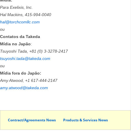
Mídia:
Para Exelixis, Inc.
Hal Mackins, 415-994-0040
hal@torchcomllc.com
ou
Contatos da Takeda
Mídia no Japão
:
Tsuyoshi Tada, +81 (0) 3-3278-2417
tsuyoshi.tada@takeda.com
ou
Mídia fora do Japão:
Amy Atwood, +1 617-444-2147
amy.atwood@takeda.com
Contract/Agreements News
Products & Services News