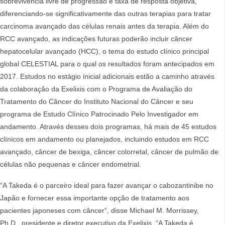
sobrevivência livre de progressão e taxa de resposta objetiva,
diferenciando-se significativamente das outras terapias para tratar
carcinoma avançado das células renais antes da terapia. Além do
RCC avançado, as indicações futuras poderão incluir câncer
hepatocelular avançado (HCC), o tema do estudo clínico principal
global CELESTIAL para o qual os resultados foram antecipados em
2017. Estudos no estágio inicial adicionais estão a caminho através
da colaboração da Exelixis com o Programa de Avaliação do
Tratamento do Câncer do Instituto Nacional do Câncer e seu
programa de Estudo Clínico Patrocinado Pelo Investigador em
andamento. Através desses dois programas, há mais de 45 estudos
clínicos em andamento ou planejados, incluindo estudos em RCC
avançado, câncer de bexiga, câncer colorretal, câncer de pulmão de
células não pequenas e câncer endometrial.
“A Takeda é o parceiro ideal para fazer avançar o cabozantinibe no
Japão e fornecer essa importante opção de tratamento aos
pacientes japoneses com câncer”, disse Michael M. Morrissey,
Ph.D., presidente e diretor executivo da Exelixis. “A Takeda é