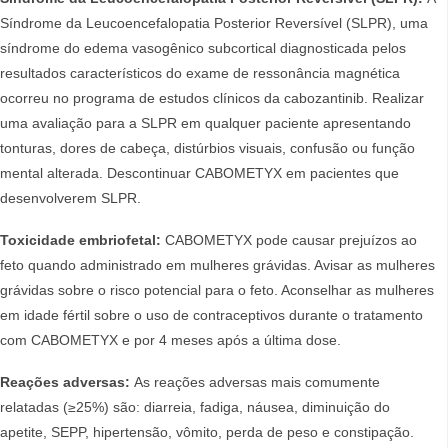
Síndrome da Leucoencefalopatia Posterior Reversível (SLPR), uma
síndrome do edema vasogênico subcortical diagnosticada pelos
resultados característicos do exame de ressonância magnética
ocorreu no programa de estudos clínicos da cabozantinib. Realizar
uma avaliação para a SLPR em qualquer paciente apresentando
tonturas, dores de cabeça, distúrbios visuais, confusão ou função
mental alterada. Descontinuar CABOMETYX em pacientes que
desenvolverem SLPR.
Toxicidade embriofetal:
CABOMETYX pode causar prejuízos ao
feto quando administrado em mulheres grávidas. Avisar as mulheres
grávidas sobre o risco potencial para o feto. Aconselhar as mulheres
em idade fértil sobre o uso de contraceptivos durante o tratamento
com CABOMETYX e por 4 meses após a última dose.
Reações adversas:
As reações adversas mais comumente
relatadas (≥25%) são: diarreia, fadiga, náusea, diminuição do
apetite, SEPP, hipertensão, vômito, perda de peso e constipação.